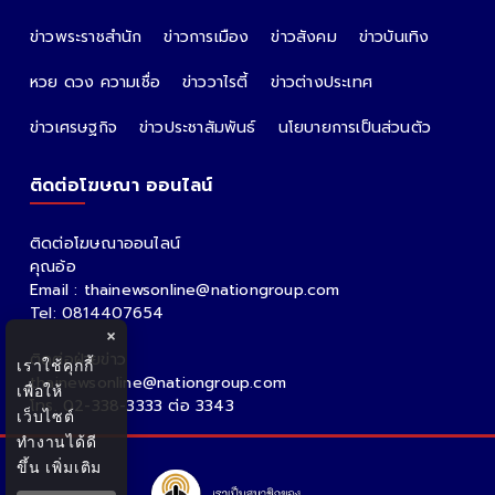
ข่าวพระราชสำนัก
ข่าวการเมือง
ข่าวสังคม
ข่าวบันเทิง
หวย ดวง ความเชื่อ
ข่าววาไรตี้
ข่าวต่างประเทศ
ข่าวเศรษฐกิจ
ข่าวประชาสัมพันธ์
นโยบายการเป็นส่วนตัว
ติดต่อโฆษณา ออนไลน์
ติดต่อโฆษณาออนไลน์
คุณอ้อ
Email : thainewsonline@nationgroup.com
Tel: 0814407654
×
ติดต่อฝ่ายข่าว
เราใช้คุกกี้
thainewsonline@nationgroup.com
เพื่อให้
โทร. 02-338-3333 ต่อ 3343
เว็บไซต์
ทำงานได้ดี
ขึ้น
เพิ่มเติม