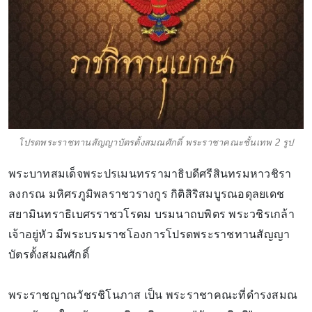
โปรดพระราชทานสัญญาบัตรตั้งสมณศักดิ์ พระราชาคณะชั้นเทพ 2 รูป
พระบาทสมเด็จพระปรเมนทรรามาธิบดีศรีสินทรมหาวชิรา
ลงกรณ มหิศรภูมิพลราชวรางกูร กิติสิริสมบูรณอดุลยเดช
สยามินทราธิเบศรราชวโรดม บรมนาถบพิตร พระวชิรเกล้า
เจ้าอยู่หัว มีพระบรมราชโองการโปรดพระราชทานสัญญา
บัตรตั้งสมณศักดิ์
พระราชญาณวัชรชิโนภาส เป็น พระราชาคณะที่ดำรงสมณ