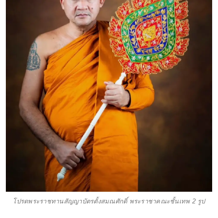
โปรดพระราชทานสัญญาบัตรตั้งสมณศักดิ์ พระราชาคณะชั้นเทพ 2 รูป