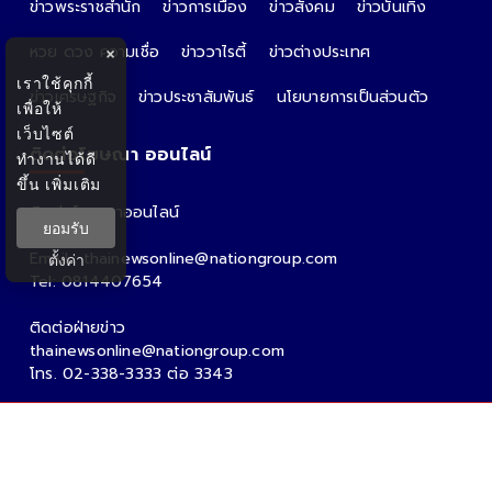
ข่าวพระราชสำนัก
ข่าวการเมือง
ข่าวสังคม
ข่าวบันเทิง
หวย ดวง ความเชื่อ
ข่าววาไรตี้
ข่าวต่างประเทศ
×
เราใช้คุกกี้
ข่าวเศรษฐกิจ
ข่าวประชาสัมพันธ์
นโยบายการเป็นส่วนตัว
เพื่อให้
เว็บไซต์
ติดต่อโฆษณา ออนไลน์
ทำงานได้ดี
ขึ้น
เพิ่มเติม
ติดต่อโฆษณาออนไลน์
ยอมรับ
คุณอ้อ
Email : thainewsonline@nationgroup.com
ตั้งค่า
Tel: 0814407654
ติดต่อฝ่ายข่าว
thainewsonline@nationgroup.com
โทร. 02-338-3333 ต่อ 3343