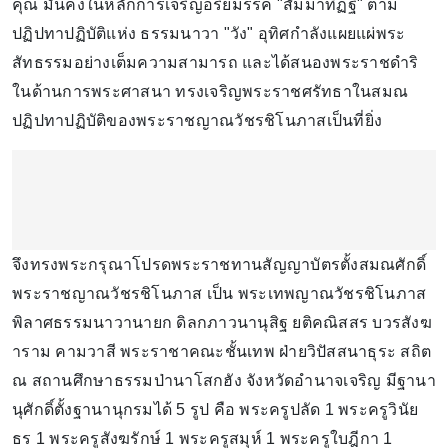
คุณ มันคงในหลักการเจริญอริยมรรค "สัมมาทิฏฐิ" ตาม
ปฏิปทาปฏิบัติแห่ง ธรรมนาวา "วัง" อุทิศกำลังแผยแผ่พระ
สัทธรรมอย่างเต็มความสามารถ และได้สนองพระราชดำริ
ในด้านการพระศาสนา ทรงเจริญพระราชศรัทธาในสมณ
ปฏิปทาปฏิบัติของพระราชญาณวัชรชิโนภาสเป็นที่ยิ่ง
จึงทรงพระกรุณาโปรดพระราชทานสัญญาบัตรตั้งสมณศักดิ์
พระราชญาณวัชรชิโนภาส เป็น พระเทพญาณวัชรชิโนภาส
พิลาศธรรมนาวานายก ดิลกภาวนานุสิฐ ยติคณิสสร บวรสังฆ
าราม คามวาสี พระราชาคณะชั้นเทพ ฝ่ายวิปัสสนาธุระ สถิต
ณ สถานศึกษาธรรมป่านาโสกฮัง จังหวัดอำนาจเจริญ มีฐานา
นุศักดิ์ตั้งฐานานุกรมได้ 5 รูป คือ พระครูปลัด 1 พระครูวินัย
ธร 1 พระครูสังฆรักษ์ 1 พระครูสมุห์ 1 พระครูใบฎีกา 1