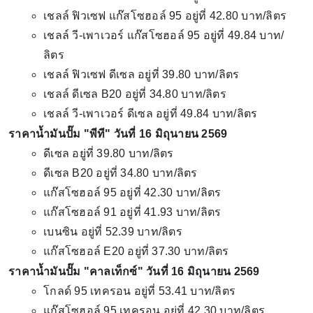
เชลล์ ฟิวเซฟ แก๊สโซฮอล์ 95 อยู่ที่ 42.80 บาท/ลิตร
เชลล์ วี-เพาเวอร์ แก๊สโซฮอล์ 95 อยู่ที่ 49.84 บาท/
ลิตร
เชลล์ ฟิวเซฟ ดีเซล อยู่ที่ 39.80 บาท/ลิตร
เชลล์ ดีเซล B20 อยู่ที่ 34.80 บาท/ลิตร
เชลล์ วี-เพาเวอร์ ดีเซล อยู่ที่ 49.84 บาท/ลิตร
ราคาน้ำมันปั๊ม "พีที" วันที่ 16 มิถุนายน 2569
ดีเซล อยู่ที่ 39.80 บาท/ลิตร
ดีเซล B20 อยู่ที่ 34.80 บาท/ลิตร
แก๊สโซฮอล์ 95 อยู่ที่ 42.30 บาท/ลิตร
แก๊สโซฮอล์ 91 อยู่ที่ 41.93 บาท/ลิตร
เบนซิน อยู่ที่ 52.39 บาท/ลิตร
แก๊สโซฮอล์ E20 อยู่ที่ 37.30 บาท/ลิตร
ราคาน้ำมันปั๊ม "คาลเท็กซ์" วันที่ 16 มิถุนายน 2569
โกลด์ 95 เทครอน อยู่ที่ 53.41 บาท/ลิตร
แก๊สโซฮอล์ 95 เทครอน อยู่ที่ 42.30 บาท/ลิตร