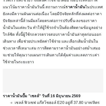
รวดเร็ว และช่วยวางแผนค่าใช้จ่ายได้อย่างมีประสิทธิภาพ
แนวโน้มราคาน้ำมันวันนี้ สถานการณ์
ราคาน้ำมัน
ในประเทศ
ยังคงมีความผันผวนต่อเนื่อง โดยมีปัจจัยหลักที่ส่งผลต่อราคา
ปัจจัยเหล่านี้ล้วนมีผลโดยตรงต่อการปรับขึ้น-ลงของราคา
น้ำมันในแต่ละวัน ทำให้ผู้ใช้รถจำเป็นต้องติดตามข้อมูลอย่าง
ใกล้ชิด ทั้งนี้ผู้ใช้รถควรตรวจสอบราคาน้ำมันล่าสุดก่อนออก
เดินทาง เพื่อช่วยประหยัดค่าใช้จ่าย และเลือกเติมน้ำมันใน
ช่วงเวลาที่เหมาะสม การติดตามราคาน้ำมันอย่างสม่ำเสมอ
จะช่วยให้คุณวางแผนการเดินทางได้คุ้มค่าและลดภาระค่า
ใช้จ่ายในระยะยาว
ราคาน้ำมันปั๊ม "เชลล์" วันที่ 16 มิถุนายน 2569
เชลล์ ฟิวเซฟ แก๊สโซฮอล์ E20 อยู่ที่ 37.80 บาท/ลิตร