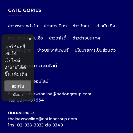
CATE GORIES
ข่าวพระราชสำนัก
ข่าวการเมือง
ข่าวสังคม
ข่าวบันเทิง
หวย ดวง ความเชื่อ
ข่าววาไรตี้
ข่าวต่างประเทศ
×
เราใช้คุกกี้
ข่าวเศรษฐกิจ
ข่าวประชาสัมพันธ์
นโยบายการเป็นส่วนตัว
เพื่อให้
เว็บไซต์
ติดต่อโฆษณา ออนไลน์
ทำงานได้ดี
ขึ้น
เพิ่มเติม
ติดต่อโฆษณาออนไลน์
ยอมรับ
คุณอ้อ
Email : thainewsonline@nationgroup.com
ตั้งค่า
Tel: 0814407654
ติดต่อฝ่ายข่าว
thainewsonline@nationgroup.com
โทร. 02-338-3333 ต่อ 3343