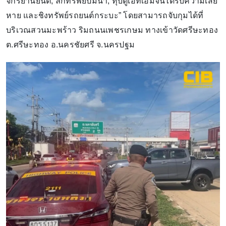
จักรยานยนต์, ลักทรัพย์ปั๊มน้ำ, ทุบตู้เอทีเอ็มจนได้รับความเสีย
หาย และชิงทรัพย์รถยนต์กระบะ” โดยสามารถจับกุมได้ที่
บริเวณสวนมะพร้าว ริมถนนเพชรเกษม ทางเข้าวัดศรีษะทอง
ต.ศรีษะทอง อ.นครชัยศรี จ.นครปฐม