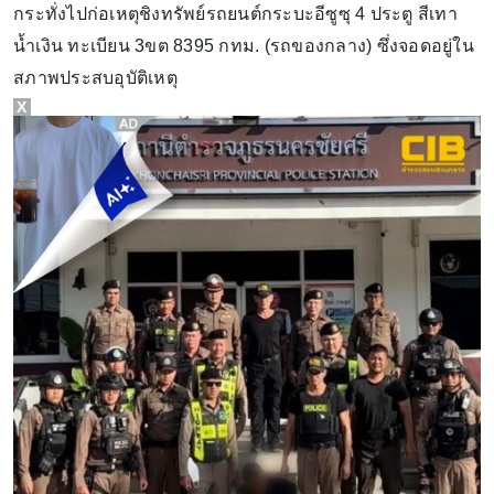
กระทั่งไปก่อเหตุชิงทรัพย์รถยนต์กระบะอีซูซุ 4 ประตู สีเทา
น้ำเงิน ทะเบียน 3ขต 8395 กทม. (รถของกลาง) ซึ่งจอดอยู่ใน
สภาพประสบอุบัติเหตุ
X