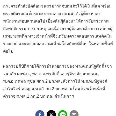
กระจายกำลังปิดล้อมจนสามารถจับกุมตัวไว้ได้ในที่สุด พร้อม
ตรวจยึดรถยนต์กระบะของกลาง ก่อนนำตัวผู้ต้องหาส่ง
พนักงานสอบสวนต่อไป เบื้องต้นผู้ต้องหาให้การรับสารภาพ
ถึงพฤติกรรมการก่อเหตุ แต่เนื่องจากผู้ต้องหามีอาการคล้ายผู้
เสพยาเสพติด ทางเจ้าหน้าที่จึงเตรียมตรวจสอบสารเสพติดใน
ร่างกาย และขยายผลความเชื่อมโยงกับคดีอื่นๆ ในหลายพื้นที่
ต่อไป
ผลการปฏิบัติภายใต้การอำนวยการของ พล.ต.ท.ณัฐศักดิ์ เชา
วนาศัย ผบช.ก., พล.ต.ต.พรศักดิ์ เลารุจิราลัย ผบก.ทล.,
พ.ต.อ.ภคพล สุชล ผกก.2 บก.ทล. สั่งการให้ พ.ต.ท.ณัฐพงศ์
อำไพจิตร์ สวญ.ส.ทล.1 กก.2 บก.ทล. พร้อมด้วยเจ้าหน้าที่
ตำรวจ ส.ทล.1 กก.2 บก.ทล. ดำเนินการ