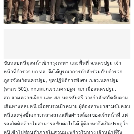
ขับหลบหนีมุ่งหน้าเข้ากรุงเทพฯ และพื้นที่ จ.นครปฐม เจ้า
หน้าที่ตำรวจ บก.ทล. จึงได้บูรณาการกำลังร่วมกับ ตำรวจ
ภูธรจังหวัดนครปฐม, ชุดปฏิบัติการพิเศษ ภ.จว.นครปฐม
(จามร 501), กก.สส.ภ.จว.นครปฐม, สภ.เมืองนครปฐม,
สภ.สามควายเผือก และ สภ.นครชัยศรี วางกำลังสกัดจับตาม
เส้นทางหลบหนี เมื่อพบรถเป้าหมาย ผู้ต้องหาพยายามขับหลบ
หนีและพุ่งขึ้นเกาะกลางถนนเพื่อฝ่าวงล้อมของเจ้าหน้าที่ แต่
รถเกิดติดค้างไม่สามารถขับต่อไปได้ ผู้ต้องหาจึงเปิดประตูวิ่ง
หนีเข้าไปซ่อนตัวภายในสวนมะพร้าวริมทาง เจ้าหน้าที่จึง