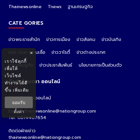
Thainewsonline
Tnews
ฐานเศรษฐกิจ
CATE GORIES
ข่าวพระราชสำนัก
ข่าวการเมือง
ข่าวสังคม
ข่าวบันเทิง
หวย ดวง ความเชื่อ
ข่าววาไรตี้
ข่าวต่างประเทศ
×
เราใช้คุกกี้
ข่าวเศรษฐกิจ
ข่าวประชาสัมพันธ์
นโยบายการเป็นส่วนตัว
เพื่อให้
เว็บไซต์
ติดต่อโฆษณา ออนไลน์
ทำงานได้ดี
ขึ้น
เพิ่มเติม
ติดต่อโฆษณาออนไลน์
ยอมรับ
คุณอ้อ
Email : thainewsonline@nationgroup.com
ตั้งค่า
Tel: 0814407654
ติดต่อฝ่ายข่าว
thainewsonline@nationgroup.com