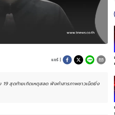
แชร์ |
ัย 19 สุดท้ายเกิดเหตุสลด ฟังคำสารภาพชาวเน็ตยิ่ง