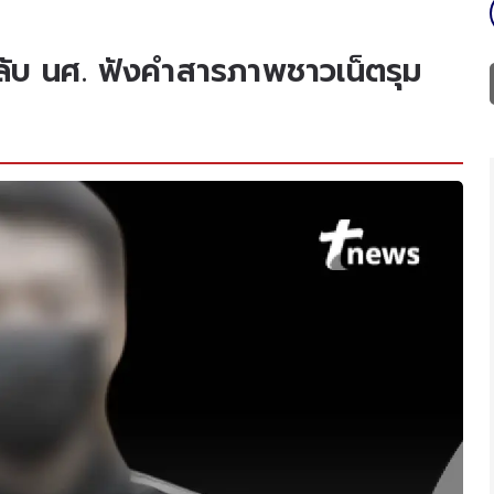
พลับ นศ. ฟังคำสารภาพชาวเน็ตรุม