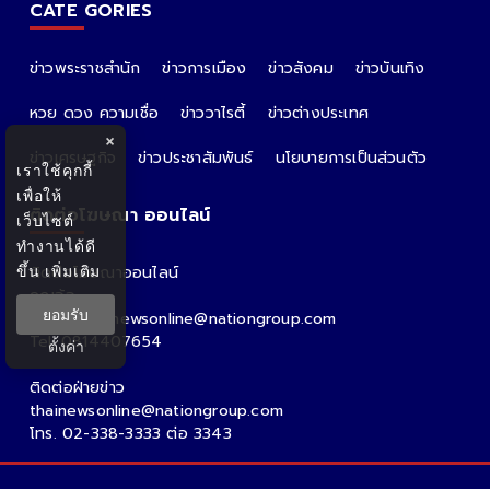
CATE GORIES
ข่าวพระราชสำนัก
ข่าวการเมือง
ข่าวสังคม
ข่าวบันเทิง
หวย ดวง ความเชื่อ
ข่าววาไรตี้
ข่าวต่างประเทศ
×
ข่าวเศรษฐกิจ
ข่าวประชาสัมพันธ์
นโยบายการเป็นส่วนตัว
เราใช้คุกกี้
เพื่อให้
ติดต่อโฆษณา ออนไลน์
เว็บไซต์
ทำงานได้ดี
ขึ้น
เพิ่มเติม
ติดต่อโฆษณาออนไลน์
คุณอ้อ
ยอมรับ
Email : thainewsonline@nationgroup.com
Tel: 0814407654
ตั้งค่า
ติดต่อฝ่ายข่าว
thainewsonline@nationgroup.com
โทร. 02-338-3333 ต่อ 3343