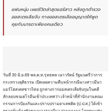
แฟนหนุ่ม เผยชีวิตล่าสุดแอร์สาว หลังถูกตำรวจ
ออสเตรเลียจับ ทางออสเตรเลียอนุญาตให้พูด
คุยกับมารดาเพียงคนเดียว
วันที่ 30 มิ.ย.69 พล.ต.ท.รุทธพล เนาวรัตน์ รัฐมนตรีว่าการ
กระทรวงยุติธรรม เปิดเผยความคืบหน้ากรณีนางสาวมีนา
แอร์โฮสเตสชาวไทย ถูกทางการออสเตรเลียจับกุมในคดี
ลักลอบขนเฮโรอีนเข้าประเทศว่า เจ้าหน้าที่สำนักงานคณะ
กรรมการป้องกันและปราบปรามยาเสพติด (ป.ป.ส.) ได้เข้า
ตรวจค้นห้องพักของนางสาวมีนา ย่านบางนา โดยพบแฟน