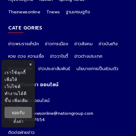
Thainewsonline
Tnews
ฐานเศรษฐกิจ
CATE GORIES
ข่าวพระราชสำนัก
ข่าวการเมือง
ข่าวสังคม
ข่าวบันเทิง
หวย ดวง ความเชื่อ
ข่าววาไรตี้
ข่าวต่างประเทศ
×
ข่าวเศรษฐกิจ
ข่าวประชาสัมพันธ์
นโยบายการเป็นส่วนตัว
เราใช้คุกกี้
เพื่อให้
ติดต่อโฆษณา ออนไลน์
เว็บไซต์
ทำงานได้ดี
ขึ้น
เพิ่มเติม
ติดต่อโฆษณาออนไลน์
คุณอ้อ
ยอมรับ
Email : thainewsonline@nationgroup.com
Tel: 0814407654
ตั้งค่า
ติดต่อฝ่ายข่าว