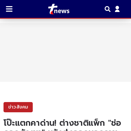
ข่าวสังคม
โป๊ะแตกคาด่าน! ต่างชาติแพ็ก "ช่อ