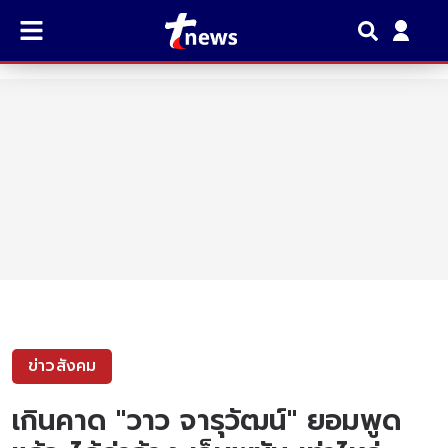
ข่าวสังคม
เกินคาด "วาว จารุวัฒน์" ยอมพูด