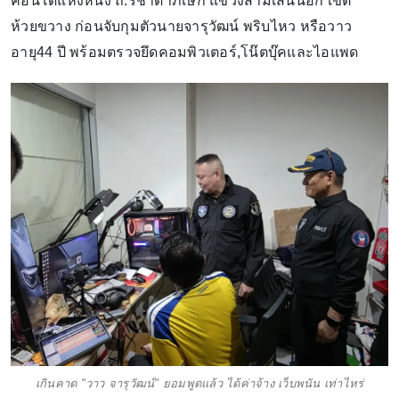
คอนโดแห่งหนึ่ง ถ.รัชาดาภิเษก แขวงสามเสนนอก เขต
ห้วยขวาง ก่อนจับกุมตัวนายจารุวัฒน์ พริบไหว หรือวาว
อายุ44 ปี พร้อมตรวจยึดคอมพิวเตอร์,โน๊ตบุ๊คและไอแพด
เกินคาด "วาว จารุวัฒน์" ยอมพูดแล้ว ได้ค่าจ้าง เว็บพนัน เท่าไหร่