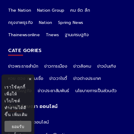
The Nation
Nation Group
คม ชัด ลึก
กรุงเทพธุรกิจ
Nation
Spring News
Thainewsonline
Tnews
ฐานเศรษฐกิจ
CATE GORIES
ข่าวพระราชสำนัก
ข่าวการเมือง
ข่าวสังคม
ข่าวบันเทิง
หวย ดวง ความเชื่อ
ข่าววาไรตี้
ข่าวต่างประเทศ
×
เราใช้คุกกี้
ข่าวเศรษฐกิจ
ข่าวประชาสัมพันธ์
นโยบายการเป็นส่วนตัว
เพื่อให้
เว็บไซต์
ติดต่อโฆษณา ออนไลน์
ทำงานได้ดี
ขึ้น
เพิ่มเติม
ติดต่อโฆษณาออนไลน์
ยอมรับ
คุณอ้อ