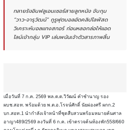
ทลายรังอินฟลูเอนเซอร์สายลูกหนัง จับกุม
“วาว-จารุวัฒน์” กูรูฟุตบอลอัดคลิปไลฟ์สด
วิเคราะห์บอลแทงสกอร์ ก่อนหลอกล่อให้แอด
ไลน์เข้ากลุ่ม VIP เล่นพนันเจ้าตัวสารภาพสิ้น
เมื่อวันที่ 7 ก.ค. 2569 พล.ต.ต.วิวัฒน์ คำชำนาญ รอง
ผบช.สอท. พร้อมด้วย พ.ต.อ.โรจน์ศักดิ์ นัยผ่องศรี ผกก.2
บก.สอท.1 นำกำลังเจ้าหน้าที่ชุดสืบสวนพร้อมหมายค้นศาล
อาญา489/2569 ลงวันที่ 6 ก.ค. เข้าตรวจค้นห้องพัก558/660