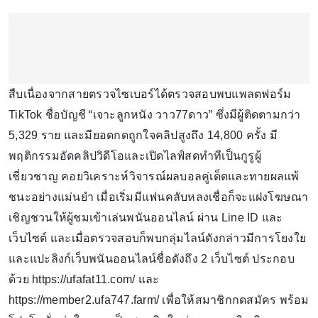
สืบเนื่องจากสายตรวจไซเบอร์ได้ตรวจสอบพบแพลตฟอร์ม
TikTok ชื่อบัญชี “เจาะลูกหนัง วาว77ดาว” ซึ่งมีผู้ติดตามกว่า
5,329 ราย และมียอดกดถูกใจคลิปสูงถึง 14,800 ครั้ง มี
พฤติกรรมอัดคลิปวิดีโอและเปิดไลฟ์สดทำทีเป็นกูรูผู้
เชี่ยวชาญ คอยวิเคราะห์วิจารณ์ผลบอลคู่เด็ดและทายผลแพ้
ชนะอย่างแม่นยำ เมื่อเริ่มมีแฟนคลับหลงเชื่อก็จะแฝงโฆษณา
เชิญชวนให้ผู้ชมเข้าเล่นพนันออนไลน์ ผ่าน Line ID และ
เว็บไซต์ และเมื่อตรวจสอบก็พบกลุ่มไลน์ดังกล่าวมีการโยงใย
และแปะลิงก์เว็บพนันออนไลน์ชื่อดังถึง 2 เว็บไซต์ ประกอบ
ด้วย https://ufafat11.com/ และ
https://member2.ufa747.farm/ เพื่อให้สมาชิกกดสมัคร พร้อม