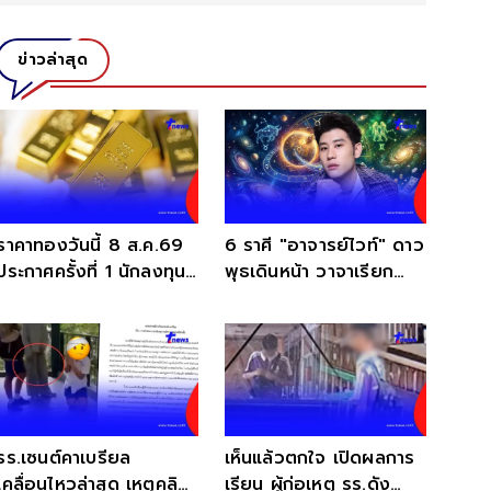
ข่าวล่าสุด
ราคาทองวันนี้ 8 ส.ค.69
6 ราศี "อาจารย์ไวท์" ดาว
ประกาศครั้งที่ 1 นักลงทุน
พุธเดินหน้า วาจาเรียก
มือสั่นแรง
ทรัพย์ ปากพารวยฉับพลัน
รร.เซนต์คาเบรียล
เห็นแล้วตกใจ เปิดผลการ
เคลื่อนไหวล่าสุด เหตุคลิป
เรียน ผู้ก่อเหตุ รร.ดัง