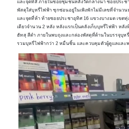
และจุดที่สี่ ภายในซอยชุมชนหลังวัดกลางนา ซอยประชาอุ
พัสดุใส่บุหรี่ไฟฟ้า ซุกซ่อนอยู่ในเพิงพักไม่มีเลขที่จำนวนห
และจุดที่ห้า ท้ายซอยประชาอุทิศ 16 แขวงบางมด เขตทุ่
เดียวจำนวน 2 หลัง หลังแรกเป็นคลังเก็บบุหรี่ไฟฟ้า หลังที่ 
ฮัทสุ สีดำ ภายในพบถุงและกล่องพัสดุที่ด้านในบรรจุบุหร
รวมบุหรี่ไฟฟ้ากว่า 2 หมื่นชิ้น และควบคุมตัวผู้ดูแลแ