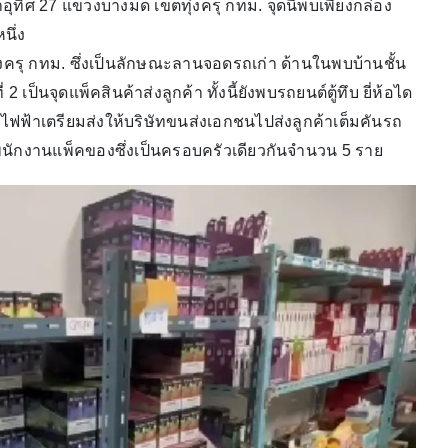
ทิศ 27 แขวงบางมด เขตทุ่งครุ กทม. จุดนี้พบเพียงกล่อง
นึ่ง
งครุ กทม. ซึ่งเป็นลักษณะลานจอดรถเก่า ด้านในพบบ้านชั้น
2 เป็นจุดแพ็คสินค้าส่งลูกค้า ทั้งนี้ยังพบรถยนต์ตู้ทึบ ยี่ห้อได
ี่ไฟฟ้าเตรียมส่งให้บริษัทขนส่งเอกชนไปส่งลูกค้าเต็มคันรถ
ละพนักงานแพ็คของซึ่งเป็นครอบครัวเดียวกันจำนวน 5 ราย