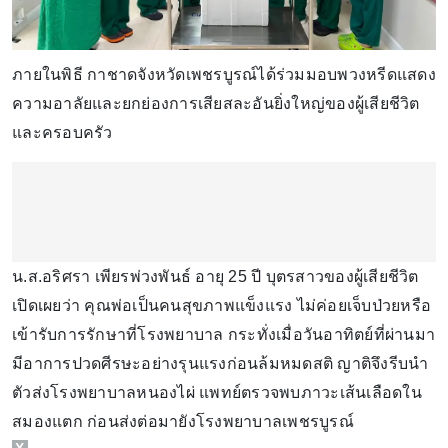
ภายในพิธี กาชาดจังหวัดเพชรบูรณ์ได้ร่วมมอบพวงหรีดแสดง
ความอาลัยและยกย่องการเสียสละอันยิ่งใหญ่ของผู้เสียชีวิต
และครอบครัว
น.ส.อริศรา เพียรพ่วงพันธ์ อายุ 25 ปี บุตรสาวของผู้เสียชีวิต
เปิดเผยว่า คุณพ่อเป็นคนสุขภาพแข็งแรง ไม่ค่อยเจ็บป่วยหรือ
เข้ารับการรักษาที่โรงพยาบาล กระทั่งเมื่อวันอาทิตย์ที่ผ่านมา
มีอาการปวดศีรษะอย่างรุนแรงก่อนล้มหมดสติ ญาติจึงรีบนำ
ตัวส่งโรงพยาบาลหนองไผ่ แพทย์ตรวจพบภาวะเส้นเลือดใน
สมองแตก ก่อนส่งต่อมายังโรงพยาบาลเพชรบูรณ์
X