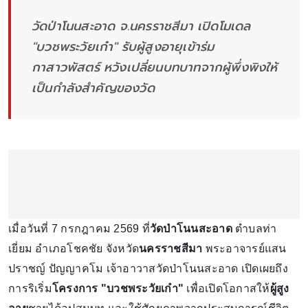
วัดป่าโนนสะอาด จ.นครราชสีมา เปิดโมเดล
"บวชพระวัยเก๋า" รับผู้สูงอายุเข้าร่ม
กาสาวพัสตร์ หวังเปลี่ยนบทบาทจากผู้พึ่งพิงให้
เป็นกำลังสำคัญของวัด
เมื่อวันที่ 7 กรกฎาคม 2569 ที่
วัดป่าโนนสะอาด
ตำบลท่า
เยี่ยม อำเภอโชคชัย จังหวัด
นครราชสีมา
พระอาจารย์แสน
ปราชญ์ ปัญญาคโม เจ้าอาวาสวัดป่าโนนสะอาด เปิดเผยถึง
การริเริ่ม
โครงการ "บวชพระวัยเก๋า"
เพื่อเปิดโอกาสให้
ผู้สูง