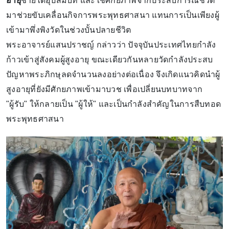
อายุ
ชายได้อุปสมบท และใช้ศักยภาพจากประสบการณ์ชีวิต
มาช่วยขับเคลื่อนกิจการพระพุทธศาสนา แทนการเป็นเพียงผู้
เข้ามาพึ่งพิงวัดในช่วงบั้นปลายชีวิต
พระอาจารย์แสนปราชญ์ กล่าวว่า ปัจจุบันประเทศไทยกำลัง
ก้าวเข้าสู่สังคมผู้สูงอายุ ขณะเดียวกันหลายวัดกำลังประสบ
ปัญหาพระภิกษุลดจำนวนลงอย่างต่อเนื่อง จึงเกิดแนวคิดนำผู้
สูงอายุที่ยังมีศักยภาพเข้ามาบวช เพื่อเปลี่ยนบทบาทจาก
"ผู้รับ" ให้กลายเป็น "ผู้ให้" และเป็นกำลังสำคัญในการสืบทอด
พระพุทธศาสนา