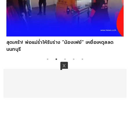
สุดเศร้า! พ่อแม่ร่ำไห้รับร่าง “น้องเฟย์” เหยื่อเหตุสลด
นนทบุรี