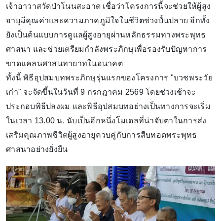
เจ้าอาวาสวัดป่าโนนสะอาด เชื่อว่าโครงการนี้จะช่วยให้ผู้สูง
อายุมีคุณค่าและความภาคภูมิใจในชีวิตช่วงบั้นปลาย อีกทั้ง
ยังเป็นต้นแบบการดูแลผู้สูงอายุผ่านหลักธรรมทางพระพุทธ
ศาสนา และช่วยเตรียมกำลังพระภิกษุเพื่อรองรับปัญหาการ
ขาดแคลนศาสนทายาทในอนาคต
ทั้งนี้ พิธีอุปสมบทพระภิกษุรุ่นแรกของโครงการ "บวชพระวัย
เก๋า" จะจัดขึ้นในวันที่ 9 กรกฎาคม 2569 โดยช่วงเช้าจะ
ประกอบพิธีปลงผม และพิธีอุปสมบทอย่างเป็นทางการจะเริ่ม
ในเวลา 13.00 น. นับเป็นอีกหนึ่งโมเดลที่น่าจับตาในการส่ง
เสริมคุณภาพชีวิตผู้สูงอายุควบคู่กับการสืบทอดพระพุทธ
ศาสนาอย่างยั่งยืน