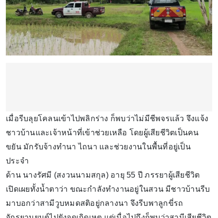
เมื่อรีบลุยโคลนเข้าไปพลิกร่าง ก็พบว่าไม่มีชีพจรแล้ว จึงแจ้ง
ชาวบ้านและเจ้าหน้าที่เข้าช่วยเหลือ โดยผู้เสียชีวิตเป็นคน
ขยัน มักรับจ้างทำนา ไถนา และช่วยงานในพื้นที่อยู่เป็น
ประจำ
ด้าน นางรัศมี (สงวนนามสกุล) อายุ 55 ปี ภรรยาผู้เสียชีวิต
เปิดเผยทั้งน้ำตาว่า ขณะกำลังทำงานอยู่ในสวน มีชาวบ้านรีบ
มาบอกว่าสามีวูบหมดสติอยู่กลางนา จึงรีบพาลูกขี่รถ
จักรยานยนต์ไปยังจุดเกิดเหตุ แต่เมื่อไปถึงก็พบว่าสามีเสียชีวิต