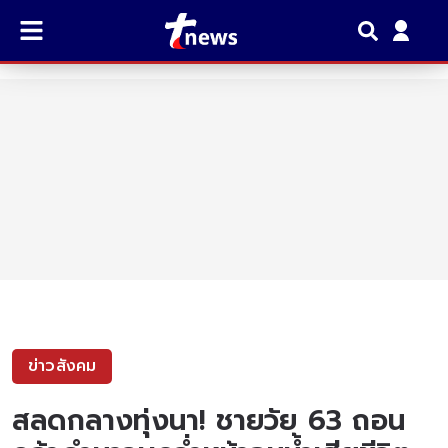
ข่าวสังคม
สลดกลางทุ่งนา! ชายวัย 63 ถอน