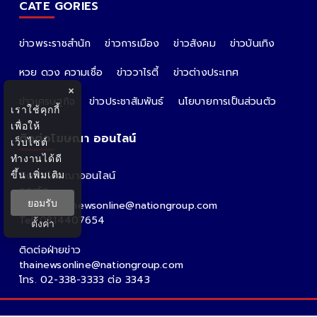
CATE GORIES
ข่าวพระราชสำนัก
ข่าวการเมือง
ข่าวสังคม
ข่าวบันเทิง
หวย ดวง ความเชื่อ
ข่าววาไรตี้
ข่าวต่างประเทศ
×
ข่าวเศรษฐกิจ
ข่าวประชาสัมพันธ์
นโยบายการเป็นส่วนตัว
เราใช้คุกกี้
เพื่อให้
ติดต่อโฆษณา ออนไลน์
เว็บไซต์
ทำงานได้ดี
ขึ้น
เพิ่มเติม
ติดต่อโฆษณาออนไลน์
คุณอ้อ
ยอมรับ
Email : thainewsonline@nationgroup.com
Tel: 0814407654
ตั้งค่า
ติดต่อฝ่ายข่าว
thainewsonline@nationgroup.com
โทร. 02-338-3333 ต่อ 3343