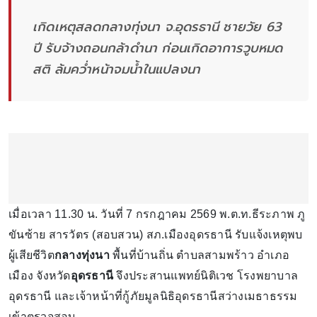
เกิดเหตุสลดกลางทุ่งนา จ.อุดรธานี ชายวัย 63
ปี รับจ้างถอนกล้าดำนา ก่อนเกิดอาการวูบหมด
สติ ล้มคว่ำหน้าจมน้ำในแปลงนา
เมื่อเวลา 11.30 น. วันที่ 7 กรกฎาคม 2569 พ.ต.ท.ธีระภาพ ภู
ขันซ้าย สารวัตร (สอบสวน) สภ.เมืองอุดรธานี รับแจ้งเหตุพบ
ผู้เสียชีวิต
กลางทุ่งนา
พื้นที่บ้านถิ่น ตำบลสามพร้าว อำเภอ
เมือง จังหวัด
อุดรธานี
จึงประสานแพทย์นิติเวช โรงพยาบาล
อุดรธานี และเจ้าหน้าที่กู้ภัยมูลนิธิอุดรธานีสว่างเมธาธรรม
เข้าตรวจสอบ