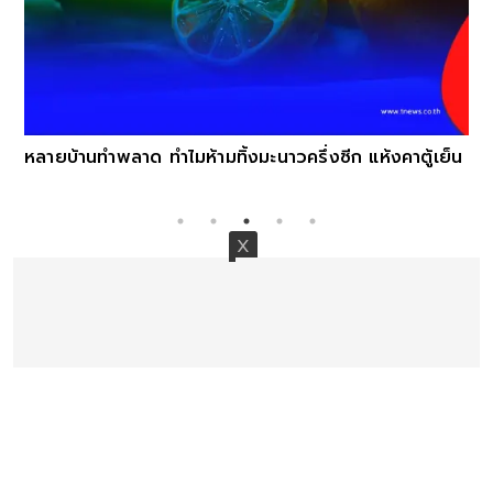
หลายบ้านทำพลาด ทำไมห้ามทิ้งมะนาวครึ่งซีก แห้งคาตู้เย็น