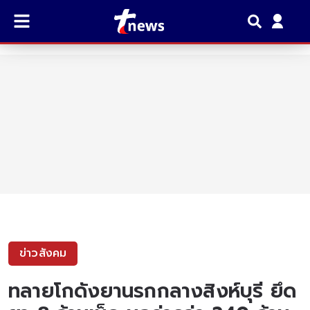
ข่าวสังคม
ทลายโกดังยานรกกลางสิงห์บุรี ยึด