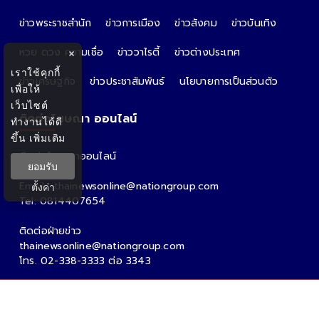
ข่าวพระราชสำนัก
ข่าวการเมือง
ข่าวสังคม
ข่าวบันเทิง
หวย ดวง ความเชื่อ
ข่าววาไรตี้
ข่าวต่างประเทศ
×
เราใช้คุกกี้
ข่าวเศรษฐกิจ
ข่าวประชาสัมพันธ์
นโยบายการเป็นส่วนตัว
เพื่อให้
เว็บไซต์
ติดต่อโฆษณา ออนไลน์
ทำงานได้ดี
ขึ้น
เพิ่มเติม
ติดต่อโฆษณาออนไลน์
ยอมรับ
คุณอ้อ
Email : thainewsonline@nationgroup.com
ตั้งค่า
Tel: 0814407654
ติดต่อฝ่ายข่าว
thainewsonline@nationgroup.com
โทร. 02-338-3333 ต่อ 3343