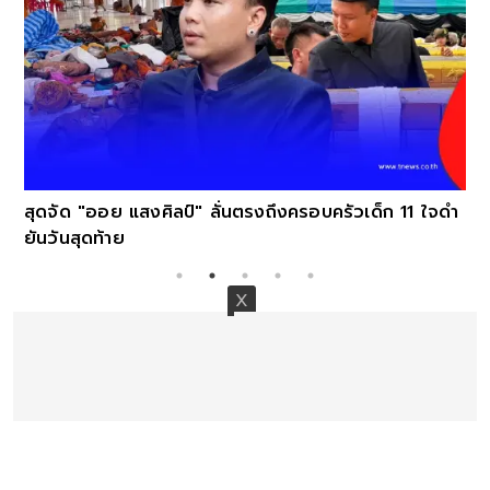
สุดจัด "ออย แสงศิลป์" ลั่นตรงถึงครอบครัวเด็ก 11 ใจดำ
ยันวันสุดท้าย