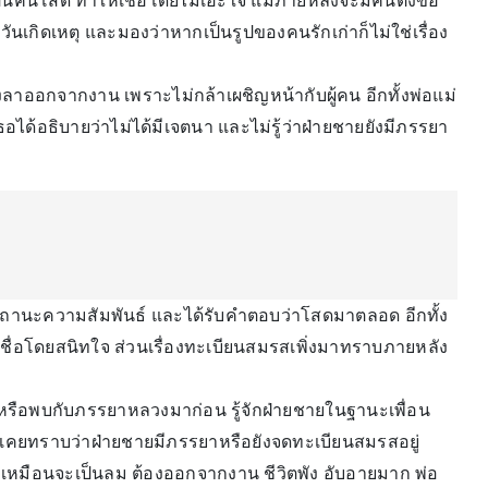
็นคนโสด ทำให้เชื่อโดยไม่เอะใจ แม้ภายหลังจะมีคนตั้งข้อ
วันเกิดเหตุ และมองว่าหากเป็นรูปของคนรักเก่าก็ไม่ใช่เรื่อง
ลาออกจากงาน เพราะไม่กล้าเผชิญหน้ากับผู้คน อีกทั้งพ่อแม่
งเธอได้อธิบายว่าไม่ได้มีเจตนา และไม่รู้ว่าฝ่ายชายยังมีภรรยา
ับสถานะความสัมพันธ์ และได้รับคำตอบว่าโสดมาตลอด อีกทั้ง
งเชื่อโดยสนิทใจ ส่วนเรื่องทะเบียนสมรสเพิ่งมาทราบภายหลัง
้จักหรือพบกับภรรยาหลวงมาก่อน รู้จักฝ่ายชายในฐานะเพื่อน
าไม่เคยทราบว่าฝ่ายชายมีภรรยาหรือยังจดทะเบียนสมรสอยู่
สึกเหมือนจะเป็นลม ต้องออกจากงาน ชีวิตพัง อับอายมาก พ่อ