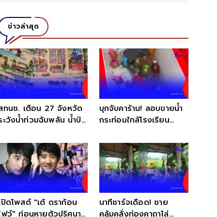
ข่าวล่าสุด
สทนช. เตือน 27 จังหวัด
บุกจับคาร้าน! ลอบขายน้ำ
ระวังน้ำท่วมฉับพลัน น้ำป่า
กระท่อมใกล้โรงเรียน
ไหลหลาก 6 - 9 ส.ค. 69
สุดท้ายไม่รอด
เปิดโพสต์ "เต้ ดราก้อน
นาทีชาร์จเดือด! ชาย
ไฟว์" ก่อนหายตัวปริศนา
คลุ้มคลั่งท่องคาถาไล่