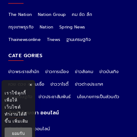
The Nation
Nation Group
คม ชัด ลึก
กรุงเทพธุรกิจ
Nation
Spring News
Thainewsonline
Tnews
ฐานเศรษฐกิจ
CATE GORIES
ข่าวพระราชสำนัก
ข่าวการเมือง
ข่าวสังคม
ข่าวบันเทิง
หวย ดวง ความเชื่อ
ข่าววาไรตี้
ข่าวต่างประเทศ
×
เราใช้คุกกี้
ข่าวเศรษฐกิจ
ข่าวประชาสัมพันธ์
นโยบายการเป็นส่วนตัว
เพื่อให้
เว็บไซต์
ติดต่อโฆษณา ออนไลน์
ทำงานได้ดี
ขึ้น
เพิ่มเติม
ติดต่อโฆษณาออนไลน์
ยอมรับ
คุณอ้อ