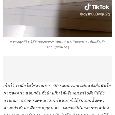
สาวงงสุดชีวิต ได้รับซองช่วยงานศพแม่ พอเปิดออกมา เห็นแล้วเสีย
ความรู้สึกมากๆ
เก็บใว้ค่ะเผื่อใด้ใช้งานเขา , ที่บ้านเคยเจอแต่ตัดหนังสือพิมใส่
มาซองหนาเลยมากันทั้งบ้านกินโต๊ะจีนผมเอาไปคืนให้ถึง
บ้านเลย , อภัยทานค่ะ มาแบบไหนเขาก็ได้รับแบบนั้นค่ะ ,
ช่างกล้าทำนะ คืองานบุญนะคะ , เคยเจอใส่มางานบวชน้อง