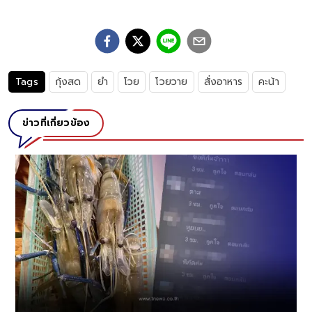
Tags
กุ้งสด
ยำ
โวย
โวยวาย
สั่งอาหาร
คะน้า
ข่าวที่เกี่ยวข้อง