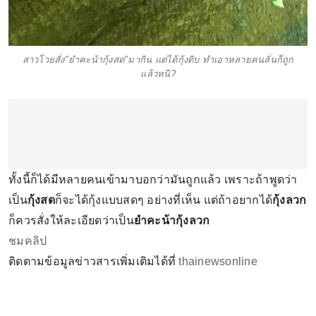
สาวโวยสั่ง"ยำคะน้ากุ้งสด"มากิน แต่ได้กุ้งดิบ ทำเอาหลายคนลั่นก็ถูก
แล้วหนิ?
ทั้งนี้ก็ได้มีหลายคนเข้ามาบอกว่ามันถูกแล้ว เพราะถ้าพูดว่า
เป็น
กุ้งสด
ก็จะได้กุ้งแบบสดๆ อย่างที่เห็น แต่ถ้าอยากได้
กุ้งลวก
ก็ควรสั่งให้ละเอียดว่าเป็น
ยำคะน้ากุ้งลวก
ชมคลิป
ติดตามข้อมูลข่าวสารเพิ่มเติมได้ที่
thainewsonline