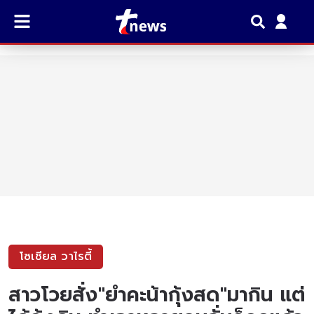
โซเชียล วาไรตี้
สาวโวยสั่ง"ยำคะน้ากุ้งสด"มากิน แต่