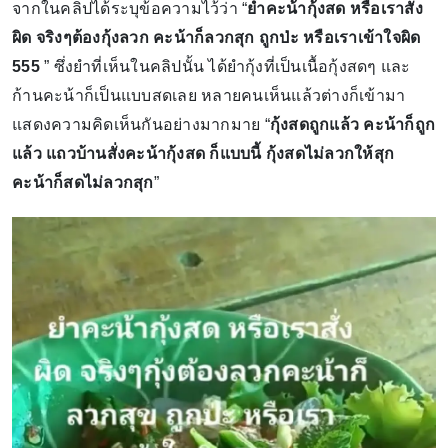
จากในคลิปได้ระบุข้อความไว้ว่า “
ยำคะน้ากุ้งสด หรือเราสั่ง
ผิด จริงๆต้องกุ้งลวก คะน้าก็ลวกสุก ถูกป่ะ หรือเราเข้าใจผิด
555
” ซึ่งยำที่เห็นในคลิปนั้น ได้ยำกุ้งที่เป็นเนื้อกุ้งสดๆ และ
ก้านคะน้าก็เป็นแบบสดเลย หลายคนเห็นแล้วต่างก็เข้ามา
แสดงความคิดเห็นกันอย่างมากมาย “
กุ้งสดถูกแล้ว คะน้าก็ถูก
แล้ว แถวบ้านสั่งคะน้ากุ้งสด ก็แบบนี้ กุ้งสดไม่ลวกให้สุก
คะน้าก็สดไม่ลวกสุก
”