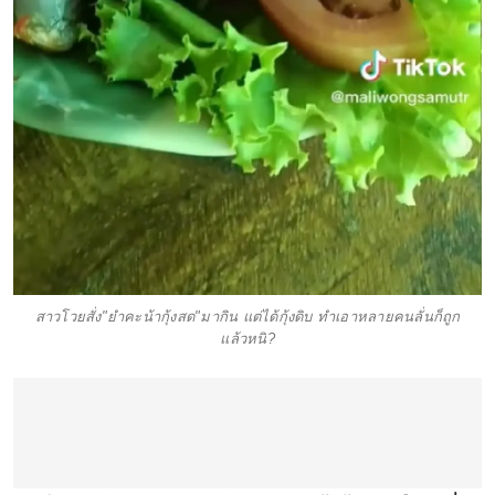
สาวโวยสั่ง"ยำคะน้ากุ้งสด"มากิน แต่ได้กุ้งดิบ ทำเอาหลายคนลั่นก็ถูก
แล้วหนิ?