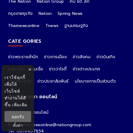
The Nation
Nation Group
คม ชัด ลึก
กรุงเทพธุรกิจ
Nation
Spring News
Thainewsonline
Tnews
ฐานเศรษฐกิจ
CATE GORIES
ข่าวพระราชสำนัก
ข่าวการเมือง
ข่าวสังคม
ข่าวบันเทิง
หวย ดวง ความเชื่อ
ข่าววาไรตี้
ข่าวต่างประเทศ
×
เราใช้คุกกี้
ข่าวเศรษฐกิจ
ข่าวประชาสัมพันธ์
นโยบายการเป็นส่วนตัว
เพื่อให้
เว็บไซต์
ติดต่อโฆษณา ออนไลน์
ทำงานได้ดี
ขึ้น
เพิ่มเติม
ติดต่อโฆษณาออนไลน์
ยอมรับ
คุณอ้อ
Email : thainewsonline@nationgroup.com
ตั้งค่า
Tel: 0814407654