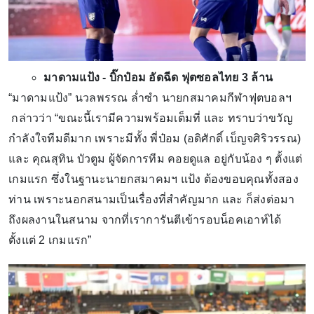
มาดามแป้ง - บิ๊กป๋อม อัดฉีด ฟุตซอลไทย 3 ล้าน
“มาดามแป้ง” นวลพรรณ ล่ำซำ นายกสมาคมกีฬาฟุตบอลฯ
กล่าวว่า “ขณะนี้เรามีความพร้อมเต็มที่ และ ทราบว่าขวัญ
กำลังใจทีมดีมาก เพราะมีทั้ง พี่ป๋อม (อดิศักดิ์ เบ็ญจศิริวรรณ)
และ คุณสุทิน บัวตูม ผู้จัดการทีม คอยดูแล อยู่กับน้อง ๆ ตั้งแต่
เกมแรก ซึ่งในฐานะนายกสมาคมฯ แป้ง ต้องขอบคุณทั้งสอง
ท่าน เพราะนอกสนามเป็นเรื่องที่สำคัญมาก และ ก็ส่งต่อมา
ถึงผลงานในสนาม จากที่เราการันตีเข้ารอบน็อคเอาท์ได้
ตั้งแต่ 2 เกมแรก”