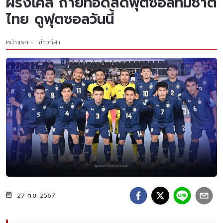
ฝรั่งเศส ถ่ายทอดสดฟุตซอลทีมชาติ
ไทย ดูฟุตซอลวันนี้
หน้าแรก
ข่าวกีฬา
27 ก.ย. 2567