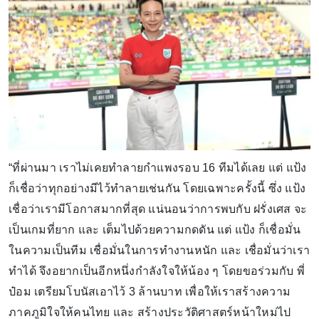
“ที่ผ่านมา เราไม่เคยทำลายกำแพงรอบ 16 ทีมได้เลย แต่ แป้ง
ก็เชื่อว่าทุกอย่างมีไว้ทำลายเช่นกัน โดยเฉพาะครั้งนี้ ซึ่ง แป้ง
เชื่อว่าเรามีโอกาสมากที่สุด แน่นอนว่าการพบกับ ฝรั่งเศส จะ
เป็นเกมที่ยาก และ เต็มไปด้วยความกดดัน แต่ แป้ง ก็เชื่อมั่น
ในความเป็นทีม เชื่อมั่นในการทำงานหนัก และ เชื่อมั่นว่าเรา
ทำได้ จึงอยากเป็นอีกหนึ่งกำลังใจให้น้อง ๆ โดยขอร่วมกับ พี่
ป๋อม เตรียมโบนัสเอาไว้ 3 ล้านบาท เพื่อให้เราสร้างความ
ภาคภูมิใจให้คนไทย และ สร้างประวัติศาสตร์หน้าใหม่ไป