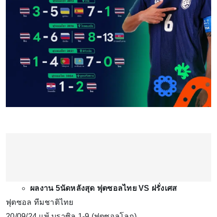
ผลงาน 5นัดหลังสุด ฟุตซอลไทย VS ฝรั่งเศส
ฟุตซอล ทีมชาติไทย
20/09/24 แพ้ บราซิล 1-9 (ฟุตซอลโลก)