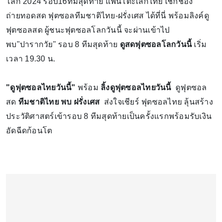
โลก 2024 รอบ16ทีมสุดท้าย แฟนโต๊ะเล็กไทย เช็กช่อง
ถ่ายทอดสด ฟุตซอลทีมชาติไทย-ฝรั่งเศส ได้ที่นี่ พร้อมลิงค์ดู
ฟุตซอลสด ผู้ชนะฟุตซอลโลกวันนี้ จะผ่านเข้าไป
พบ"ปารากวัย" รอบ 8 ทีมสุดท้าย
ดูสดฟุตซอลโลกวันนี้
เริ่ม
เวลา 19.30 น.
"ดูฟุตซอลไทยวันนี้"
พร้อม
ลิ้งดูฟุตซอลไทยวันนี้
ดูฟุตซอล
สด
ทีมชาติไทย พบ ฝรั่งเศส
ส่งใจเชียร์ ฟุตซอลไทย ลุ้นสร้าง
ประวัติศาสตร์เข้ารอบ 8 ทีมสุดท้ายเป็นครั้งแรกพร้อมรับเงิน
อัดฉีดก้อนโต