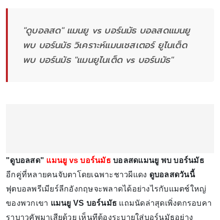
"ดูบอลสด" แมนยู vs บอร์นมัธ บอลสดแมนยู
พบ บอร์นมัธ วิเคราะห์แมนเชสเตอร์ ยูไนเต็ด
พบ บอร์นมัธ "แมนยูไนเต็ด vs บอร์นมัธ"
"ดูบอลสด"
แมนยู vs บอร์นมัธ
บอลสดแมนยู พบ บอร์นมัธ
อีกคู่ที่หลายคนจับตาโดยเฉพาะชาวผีแดง
ดูบอลสดวันนี้
ฟุตบอลพรีเมียร์ลีกอังกฤษจะพลาดได้อย่างไรกับแมตช์ใหญ่
ของพวกเขา
แมนยู VS บอร์นมัธ
แถมนัดล่าสุดเพิ่งตกรอบคา
ราบาวคัพมาเสียด้วย เห็นทีต้องระบายใส่บอร์นมัธอย่าง