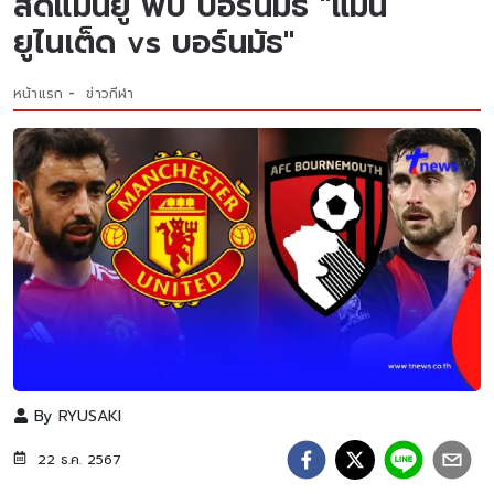
สดแมนยู พบ บอร์นมัธ "แมน
ยูไนเต็ด vs บอร์นมัธ"
หน้าแรก
ข่าวกีฬา
By
RYUSAKI
22 ธ.ค. 2567