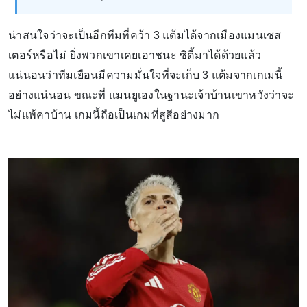
น่าสนใจว่าจะเป็นอีกทีมที่คว้า 3 แต้มได้จากเมืองแมนเชส
เตอร์หรือไม่ ยิ่งพวกเขาเคยเอาชนะ ซิตี้มาได้ด้วยแล้ว
แน่นอนว่าทีมเยือนมีความมั่นใจที่จะเก็บ 3 แต้มจากเกเมนี้
อย่างแน่นอน ขณะที่ แมนยูเองในฐานะเจ้าบ้านเขาหวังว่าจะ
ไม่แพ้คาบ้าน เกมนี้ถือเป็นเกมที่สูสีอย่างมาก