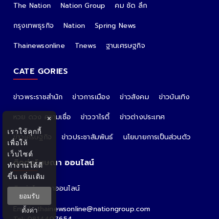
The Nation
Nation Group
คม ชัด ลึก
กรุงเทพธุรกิจ
Nation
Spring News
Thainewsonline
Tnews
ฐานเศรษฐกิจ
CATE GORIES
ข่าวพระราชสำนัก
ข่าวการเมือง
ข่าวสังคม
ข่าวบันเทิง
หวย ดวง ความเชื่อ
ข่าววาไรตี้
ข่าวต่างประเทศ
×
เราใช้คุกกี้
ข่าวเศรษฐกิจ
ข่าวประชาสัมพันธ์
นโยบายการเป็นส่วนตัว
เพื่อให้
เว็บไซต์
ติดต่อโฆษณา ออนไลน์
ทำงานได้ดี
ขึ้น
เพิ่มเติม
ติดต่อโฆษณาออนไลน์
ยอมรับ
คุณอ้อ
Email : thainewsonline@nationgroup.com
ตั้งค่า