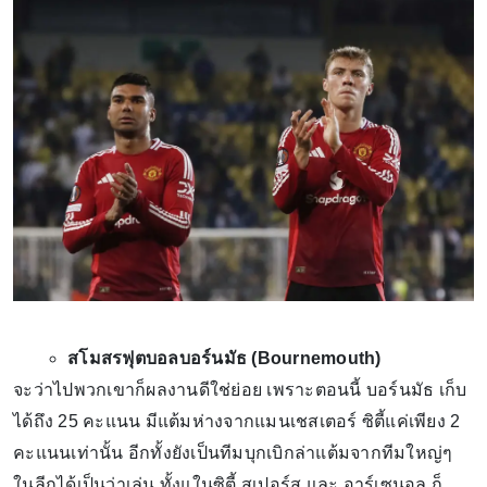
สโมสรฟุตบอลบอร์นมัธ (Bournemouth)
จะว่าไปพวกเขาก็ผลงานดีใช่ย่อย เพราะตอนนี้ บอร์นมัธ เก็บ
ได้ถึง 25 คะแนน มีแต้มห่างจากแมนเชสเตอร์ ซิตี้แค่เพียง 2
คะแนนเท่านั้น อีกทั้งยังเป็นทีมบุกเบิกล่าแต้มจากทีมใหญ่ๆ
ในลีกได้เป็นว่าเล่น ทั้งแในซิตี้ สเปอร์ส และ อาร์เซนอล ก็