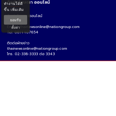
ติดต่อโฆษณา ออนไลน์
ทำงานได้ดี
ขึ้น
เพิ่มเติม
ติดต่อโฆษณาออนไลน์
ยอมรับ
คุณอ้อ
Email : thainewsonline@nationgroup.com
ตั้งค่า
Tel: 0814407654
ติดต่อฝ่ายข่าว
thainewsonline@nationgroup.com
โทร. 02-338-3333 ต่อ 3343
Copyright Ⓒ 2026 - Tnews.co.th All rights reserved.