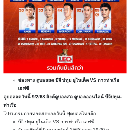
ช่องทาง ดูบอลสด บีจี ปทุม ยูไนเต็ด VS การท่าเรือ
เอฟซี
ดูบอลสดวันนี้ 9/2/68 ลิงค์ดูบอลสด ดูบอลออนไลน์ บีจีปทุม-
ท่าเรือ
โปรแกรมถ่ายทอดสดบอลวันนี้ ฟุตบอลไทยลีก
บีจี ปทุม ยูไนเต็ด VS การท่าเรือ เอฟซี
วันอาทิตย์ที่ 9 กุมภาพันธ์ 2568 เวลา 19.00 น.