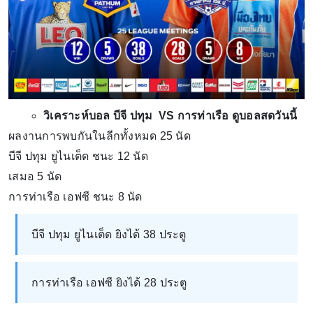
วิเคราะห์บอล บีจี ปทุม VS การท่าเรือ ดูบอลสดวันนี้
ผลงานการพบกันในลีกทั้งหมด 25 นัด
บีจี ปทุม ยูไนเต็ด ชนะ 12 นัด
เสมอ 5 นัด
การท่าเรือ เอฟซี ชนะ 8 นัด
บีจี ปทุม ยูไนเต็ด ยิงได้ 38 ประตู
การท่าเรือ เอฟซี ยิงได้ 28 ประตู