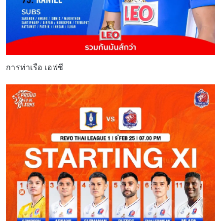
การท่าเรือ เอฟซี