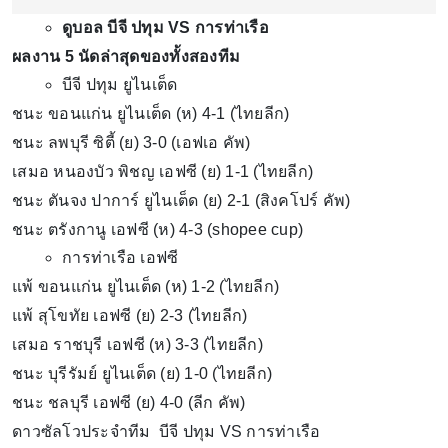
ดูบอล บีจี ปทุม VS การท่าเรือ
ผลงาน 5 นัดล่าสุดของทั้งสองทีม
บีจี ปทุม ยูไนเต็ด
ชนะ ขอนแก่น ยูไนเต็ด (ห) 4-1 (ไทยลีก)
ชนะ ลพบุรี ซิตี้ (ย) 3-0 (เอฟเอ คัพ)
เสมอ หนองบัว พิชญ เอฟซี (ย) 1-1 (ไทยลีก)
ชนะ ตันจง ปาการ์ ยูไนเต็ด (ย) 2-1 (สิงคโปร์ คัพ)
ชนะ ตรังกานู เอฟซี (ห) 4-3 (shopee cup)
การท่าเรือ เอฟซี
แพ้ ขอนแก่น ยูไนเต็ด (ห) 1-2 (ไทยลีก)
แพ้ สุโขทัย เอฟซี (ย) 2-3 (ไทยลีก)
เสมอ ราชบุรี เอฟซี (ห) 3-3 (ไทยลีก)
ชนะ บุรีรัมย์ ยูไนเต็ด (ย) 1-0 (ไทยลีก)
ชนะ ชลบุรี เอฟซี (ย) 4-0 (ลีก คัพ)
ดาวซัลโวประจำทีม บีจี ปทุม VS การท่าเรือ