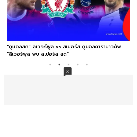
"ดูบอลสด" ลิเวอร์พูล vs สเปอร์ส ดูบอลคาราบาวคัพ
"ลิเวอร์พูล พบ สเปอร์ส สด"