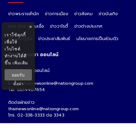
ข่าวพระราชสำนัก
ข่าวการเมือง
ข่าวสังคม
ข่าวบันเทิง
หวย ดวง ความเชื่อ
ข่าววาไรตี้
ข่าวต่างประเทศ
×
เราใช้คุกกี้
ข่าวเศรษฐกิจ
ข่าวประชาสัมพันธ์
นโยบายการเป็นส่วนตัว
เพื่อให้
เว็บไซต์
ติดต่อโฆษณา ออนไลน์
ทำงานได้ดี
ขึ้น
เพิ่มเติม
ติดต่อโฆษณาออนไลน์
ยอมรับ
คุณอ้อ
Email : thainewsonline@nationgroup.com
ตั้งค่า
Tel: 0814407654
ติดต่อฝ่ายข่าว
thainewsonline@nationgroup.com
โทร. 02-338-3333 ต่อ 3343