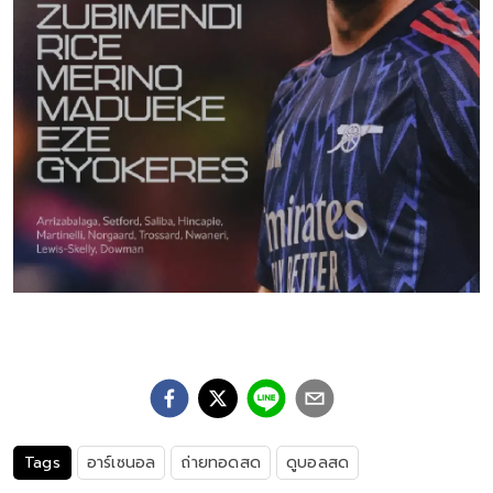
Tags
อาร์เซนอล
ถ่ายทอดสด
ดูบอลสด