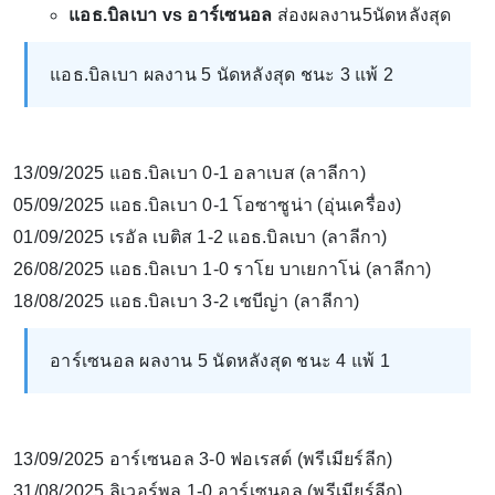
แอธ.บิลเบา vs อาร์เซนอล
ส่องผลงาน5นัดหลังสุด
แอธ.บิลเบา ผลงาน 5 นัดหลังสุด ชนะ 3 แพ้ 2
13/09/2025 แอธ.บิลเบา 0-1 อลาเบส (ลาลีกา)
05/09/2025 แอธ.บิลเบา 0-1 โอซาซูน่า (อุ่นเครื่อง)
01/09/2025 เรอัล เบติส 1-2 แอธ.บิลเบา (ลาลีกา)
26/08/2025 แอธ.บิลเบา 1-0 ราโย บาเยกาโน่ (ลาลีกา)
18/08/2025 แอธ.บิลเบา 3-2 เซบีญ่า (ลาลีกา)
อาร์เซนอล ผลงาน 5 นัดหลังสุด ชนะ 4 แพ้ 1
13/09/2025 อาร์เซนอล 3-0 ฟอเรสต์ (พรีเมียร์ลีก)
31/08/2025 ลิเวอร์พูล 1-0 อาร์เซนอล (พรีเมียร์ลีก)