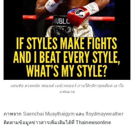
แสนชัย ดวลหมัด ฟลอยด์ เมย์เวทเธอร์ ภายใต้กติกาสุดเดือด เอาใจ
แฟนมวย
ภาพจาก
Saenchai Muaythaigym
และ
floydmayweather
ติดตามข้อมูลข่าวสารเพิ่มเติมได้ที่ Thainewsonline