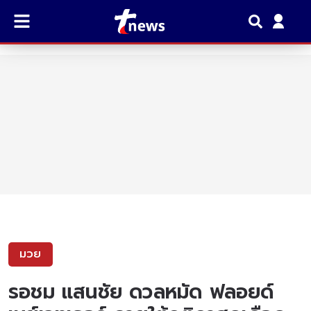
มวย
รอชม แสนชัย ดวลหมัด ฟลอยด์