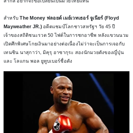
สากล อยากจะขอเปลี่ยนเป็นมวยไทยแทน
สำหรับ
The Money ฟลอยด์ เมย์เวทเธอร์ จูเนียร์ (Floyd
Mayweather JR.)
อดีตแชมป์โลกชาวสหรัฐฯ วัย 45 ปี
เจ้าของสถิติชนะรวด 50 ไฟต์ในการชกอาชีพ หลังแขวนนวม
เปิดศึกพิเศษโกยเงินมาอย่างต่อเนื่องไม่ว่าจะเป็นการเจอกับ
เทนชิน นาสุกาว่า, มิคุรุ อาซากุระ สองนักมวยดังของญี่ปุ่น
และ โลแกน พอล ยูทูบเบอร์ชื่อดัง