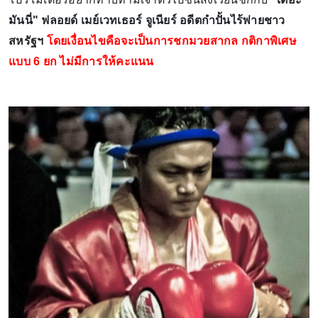
มันนี่" ฟลอยด์ เมย์เวทเธอร์ จูเนียร์ อดีตกำปั้นไร้พ่ายชาว
สหรัฐฯ
โดยเงื่อนไขคือจะเป็นการชกมวยสากล กติกาพิเศษ
แบบ 6 ยก ไม่มีการให้คะแนน