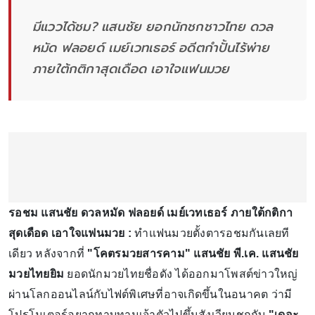
มีแววได้ชม? แสนชัย ยอกนักชกชาวไทย ดวล
หมัด ฟลอยด์ เมย์เวทเธอร์ อดีตกำปั้นไร้พ่าย
ภายใต้กติกาสุดเดือด เอาใจแฟนมวย
รอชม แสนชัย ดวลหมัด ฟลอยด์ เมย์เวทเธอร์ ภายใต้กติกา
สุดเดือด เอาใจแฟนมวย :
ทำแฟนมวยตั้งตารอชมกันเลยที
เดียว หลังจากที่
"โคตรมวยสารคาม" แสนชัย พี.เค. แสนชัย
มวยไทยยิม
ยอดนักมวยไทยชื่อดัง ได้ออกมาโพสต์ข่าวใหญ่
ผ่านโลกออนไลน์กับไฟต์พิเศษที่อาจเกิดขึ้นในอนาคต ว่ามี
โปรโมเตอร์อยากทาบทามเจ้าตัวไปขึ้นสังเวียนชกกับ
"เดอะ