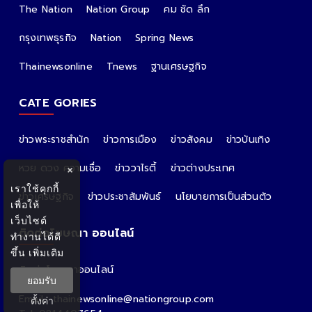
The Nation
Nation Group
คม ชัด ลึก
กรุงเทพธุรกิจ
Nation
Spring News
Thainewsonline
Tnews
ฐานเศรษฐกิจ
CATE GORIES
ข่าวพระราชสำนัก
ข่าวการเมือง
ข่าวสังคม
ข่าวบันเทิง
หวย ดวง ความเชื่อ
ข่าววาไรตี้
ข่าวต่างประเทศ
×
เราใช้คุกกี้
ข่าวเศรษฐกิจ
ข่าวประชาสัมพันธ์
นโยบายการเป็นส่วนตัว
เพื่อให้
เว็บไซต์
ติดต่อโฆษณา ออนไลน์
ทำงานได้ดี
ขึ้น
เพิ่มเติม
ติดต่อโฆษณาออนไลน์
ยอมรับ
คุณอ้อ
Email : thainewsonline@nationgroup.com
ตั้งค่า