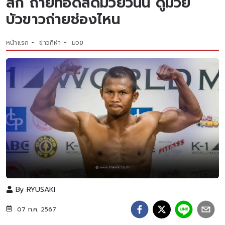
สกี้ ถ่ายทอดสดมวยวันนี้ ดูมวย
บัวขาวถ่ายช่องไหน
หน้าแรก
ข่าวกีฬา
มวย
By
RYUSAKI
07 ก.ค. 2567