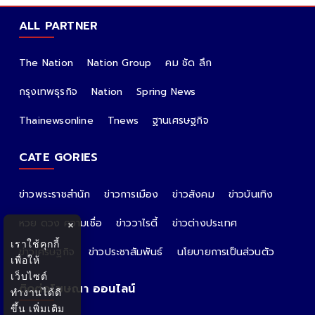
ALL PARTNER
The Nation
Nation Group
คม ชัด ลึก
กรุงเทพธุรกิจ
Nation
Spring News
Thainewsonline
Tnews
ฐานเศรษฐกิจ
CATE GORIES
ข่าวพระราชสำนัก
ข่าวการเมือง
ข่าวสังคม
ข่าวบันเทิง
หวย ดวง ความเชื่อ
ข่าววาไรตี้
ข่าวต่างประเทศ
×
เราใช้คุกกี้
ข่าวเศรษฐกิจ
ข่าวประชาสัมพันธ์
นโยบายการเป็นส่วนตัว
เพื่อให้
เว็บไซต์
ติดต่อโฆษณา ออนไลน์
ทำงานได้ดี
ขึ้น
เพิ่มเติม