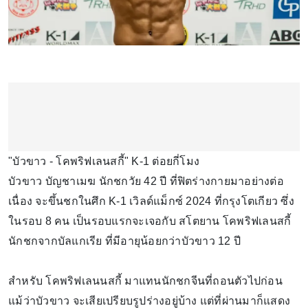
"บัวขาว - โคพริฟเลนสกี้" K-1 ต่อยกี่โมง
บัวขาว บัญชาเมฆ นักชกวัย 42 ปี ที่ฟิตร่างกายมาอย่างต่อ
เนื่อง จะขึ้นชกในศึก K-1 เวิลด์แม็กซ์ 2024 ที่กรุงโตเกียว ซึ่ง
ในรอบ 8 คน เป็นรอบแรกจะเจอกับ สโตยาน โคพริฟเลนสกี้
นักชกจากบัลแกเรีย ที่มีอายุน้อยกว่าบัวขาว 12 ปี
สำหรับ โคพริฟเลนนสกี้ มาแทนนักชกจีนที่ถอนตัวไปก่อน
แม้ว่าบัวขาว จะเสียเปรียบรูปร่างอยู่บ้าง แต่ที่ผ่านมาก็แสดง