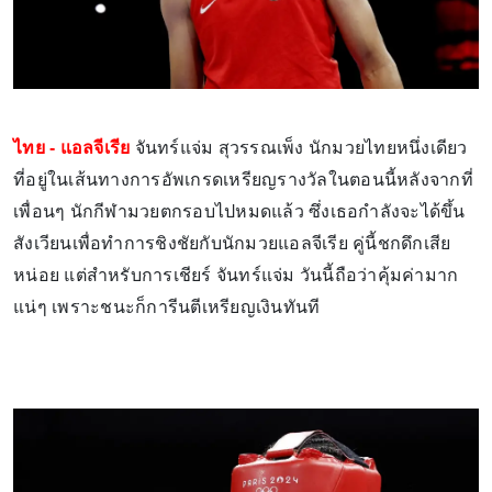
ไทย - แอลจีเรีย
จันทร์แจ่ม สุวรรณเพ็ง นักมวยไทยหนึ่งเดียว
ที่อยู่ในเส้นทางการอัพเกรดเหรียญรางวัลในตอนนี้หลังจากที่
เพื่อนๆ นักกีฬามวยตกรอบไปหมดแล้ว ซึ่งเธอกำลังจะได้ขึ้น
สังเวียนเพื่อทำการชิงชัยกับนักมวยแอลจีเรีย คู่นี้ชกดึกเสีย
หน่อย แต่สำหรับการเชียร์ จันทร์แจ่ม วันนี้ถือว่าคุ้มค่ามาก
แน่ๆ เพราะชนะก็การีนตีเหรียญเงินทันที