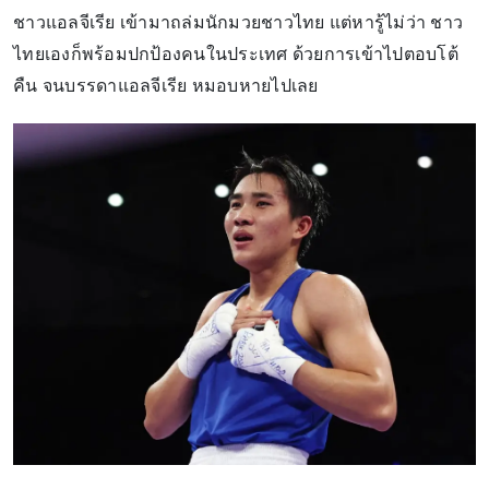
ชาวแอลจีเรีย เข้ามาถล่มนักมวยชาวไทย แต่หารู้ไม่ว่า ชาว
ไทยเองก็พร้อมปกป้องคนในประเทศ ด้วยการเข้าไปตอบโต้
คืน จนบรรดาแอลจีเรีย หมอบหายไปเลย