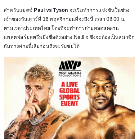
สำหรับแมตช์
Paul vs Tyson
จะเริ่มทำการแข่งขันในช่วง
เช้าของวันเสาร์ที่ 16 พฤศจิกายนที่จะถึงนี้ เวลา 08.00 น.
ตามเวลาประเทศไทย โดยที่จะทำการถ่ายทอดสดผ่าน
แพลตฟอร์มสตรีมมิ่งชื่อดังอย่าง Netflix ซึ่งจะต้องเป็นสมาชิก
กับทางค่ายนี้เสียก่อนถึงจะรับชมได้