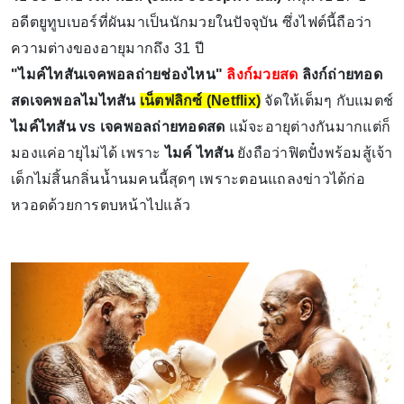
อดีตยูทูบเบอร์ที่ผันมาเป็นนักมวยในปัจจุบัน ซึ่งไฟต์นี้ถือว่า
ความต่างของอายุมากถึง 31 ปี
"ไมค์ไทสันเจคพอลถ่ายช่องไหน"
ลิงก์มวยสด
ลิงก์ถ่ายทอด
สดเจคพอลไมไทสัน
เน็ตฟลิกซ์ (Netflix)
จัดให้เต็มๆ กับแมตช์
ไมค์ไทสัน vs เจคพอลถ่ายทอดสด
แม้จะอายุต่างกันมากแต่ก็
มองแค่อายุไม่ได้ เพราะ
ไมค์ ไทสัน
ยังถือว่าฟิตปั๋งพร้อมสู้เจ้า
เด็กไม่สิ้นกลิ่นน้ำนมคนนี้สุดๆ เพราะตอนแถลงข่าวได้ก่อ
หวอดด้วยการตบหน้าไปแล้ว