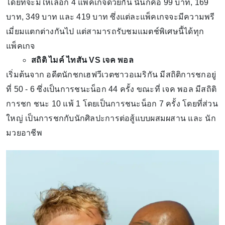
โดยที่จะมีให้เลือก 4 แพ็คเกจด้วยกัน นั่นก็คือ 99 บาท, 169
บาท, 349 บาท และ 419 บาท ซึ่งแต่ละแพ็คเกจจะมีความพรี
เมี่ยมแตกต่างกันไป แต่สามารถรับชมแมตช์พิเศษนี้ได้ทุก
แพ็คเกจ
สถิติ ไมค์ ไทสัน VS เจค พอล
เริ่มต้นจาก อดีตนักชกเฮฟวีเวตชาวอเมริกัน มีสถิติการชกอยู่
ที่ 50 - 6 ซึ่งเป็นการชนะน็อก 44 ครั้ง ขณะที่ เจค พอล มีสถิติ
การชก ชนะ 10 แพ้ 1 โดยเป็นการชนะน็อก 7 ครั้ง โดยที่ส่วน
ใหญ่ เป็นการชกกับนักศิลปะการต่อสู้แบบผสมผสาน และ นัก
มวยอาชีพ