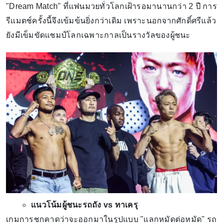
"Dream Match" ที่แฟนมวยทั่วโลกเฝ้ารอมานานกว่า 2 ปี การ
รีแมตช์ครั้งนี้จึงเข้มข้นยิ่งกว่าเดิม เพราะนอกจากศักดิ์ศรีแล้ว
ยังมีเข็มขัดแชมป์โลกเฉพาะกาลเป็นรางวัลของผู้ชนะ
แนวโน้มผู้ชนะรถถัง vs ทาเครุ
เกมการชกคาดว่าจะออกมาในรูปแบบ "แลกหมัดต่อหมัด" รถ