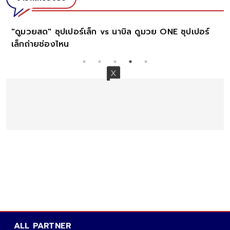
์
"ดูมวยสด" ตะวันฉาย vs มาซาอากิ โนอิริ ดูมวย ONE
ตะวันฉายต่อยกี่โมง
ALL PARTNER