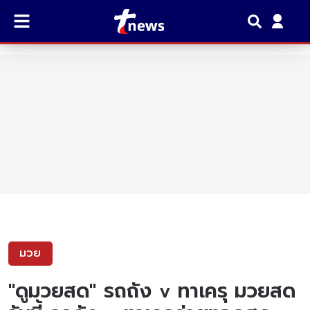
มวย
"ดูมวยสด" รถถัง v ทาเครุ มวยสด