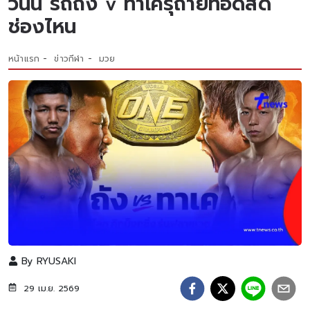
วันนี้ รถถัง v ทาเครุถ่ายทอดสด
ช่องไหน
หน้าแรก
ข่าวกีฬา
มวย
By
RYUSAKI
29 เม.ย. 2569