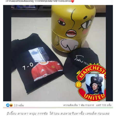
อีเจี๊ยบ ตามหา หนุ่ม กรรชัย ให้ว่อน คอหวยรีบหาซื้อ เลขเด็ด ก่อนเลย