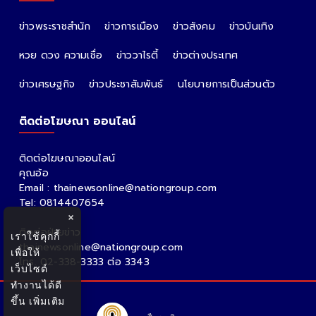
ข่าวพระราชสำนัก
ข่าวการเมือง
ข่าวสังคม
ข่าวบันเทิง
หวย ดวง ความเชื่อ
ข่าววาไรตี้
ข่าวต่างประเทศ
ข่าวเศรษฐกิจ
ข่าวประชาสัมพันธ์
นโยบายการเป็นส่วนตัว
ติดต่อโฆษณา ออนไลน์
ติดต่อโฆษณาออนไลน์
คุณอ้อ
Email : thainewsonline@nationgroup.com
Tel: 0814407654
×
ติดต่อฝ่ายข่าว
เราใช้คุกกี้
thainewsonline@nationgroup.com
เพื่อให้
โทร. 02-338-3333 ต่อ 3343
เว็บไซต์
ทำงานได้ดี
ขึ้น
เพิ่มเติม