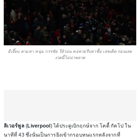
อีเจี๊ยบ ตามหา หนุ่ม กรรชัย ให้ว่อน คอหวยรีบหาซื้อ เลขเด็ด ก่อนเลย
งวดนี้ไม่น่าพลาด
ลิเวอร์พูล
(
Liverpool
) ได้ประตูเบิกฤกษ์จาก โคดี้ กัคโป ใน
นาทีที่ 43 ซึ่งนั่นเป็นการยิงเข้ากรอบหนแรกหลังจากที่