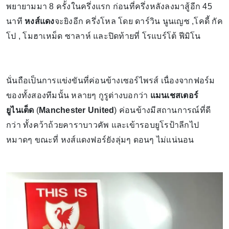
พยายามมา 8 ครั้งในครึ่งแรก ก่อนที่ครึ่งหลังลงมาสู้อีก 45
นาที
หงส์แดง
จะยิงอีก ครึ่งโหล โดย ดาร์วิน นูนเญซ ,โคดี้ กัค
โป , โมฮาเหม็ด ซาลาห์ และปิดท้ายที่ โรแบร์โต้ ฟีมิโน
นั่นถือเป็นการแข่งขันที่ค่อนข้างเซอร์ไพรส์ เนื่องจากฟอร์ม
ของทั้งสองทีมนั้น หลายๆ กูรูต่างบอกว่า
แมนเชสเตอร์
ยูไนเต็ด
(
Manchester United
) ค่อนข้างมีสถานการณ์ที่ดี
กว่า ทั้งคว้าถ้วยคาราบาวคัพ และเข้ารอบยูโรป้าลีกไป
หมาดๆ ขณะที่ หงส์แดงฟอร์ยังลุ่มๆ ดอนๆ ไม่แน่นอน