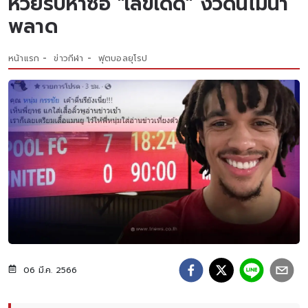
หวยรีบหาซื้อ "เลขเด็ด" งวดนี้ไม่น่า
พลาด
หน้าแรก
ข่าวกีฬา
ฟุตบอลยุโรป
06 มี.ค. 2566