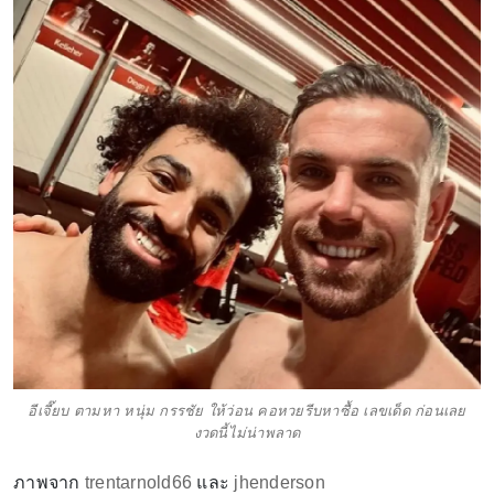
อีเจี๊ยบ ตามหา หนุ่ม กรรชัย ให้ว่อน คอหวยรีบหาซื้อ เลขเด็ด ก่อนเลย
งวดนี้ไม่น่าพลาด
ภาพจาก
trentarnold66
และ
jhenderson