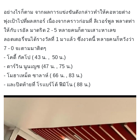
อย่างไรก็ตาม จากผลการแข่งขันดังกล่าวทำให้คอหวยต่าง
พุ่งเป้าไปที่ผลสกอร์ เนื่องจากคราวก่อนที่ ลิเวอร์พูล พลาดท่า
ให้กับ เรอัล มาดริด 2 - 5 หลายคนก็ตามเสาะหาเลข
ลอตเตอรี่จนได้รางวัลที่ 1 มาแล้ว ซึ่งงวดนี้ หลายคนก็หวังว่า
7 - 0 จะตามมาติดๆ
- โคดี้ กัคโป ( 43 น. , 50 น.)
- ดาร์วิน นูนเญซ (47 น. , 75 น.)
- โมฮาเหม็ด ซาลาห์ ( 66 น. , 83 น.)
- และปิดท้ายที่ โรแบร์โต้ ฟีมิโน ( 88 น.)