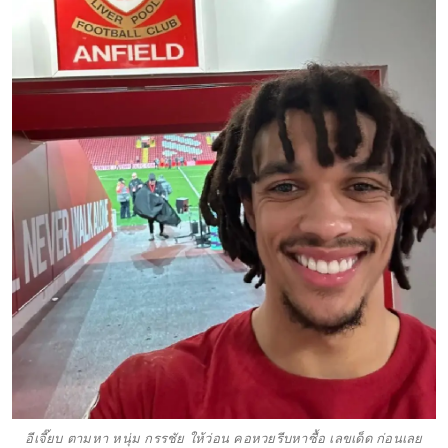
อีเจี๊ยบ ตามหา หนุ่ม กรรชัย ให้ว่อน คอหวยรีบหาซื้อ เลขเด็ด ก่อนเลย