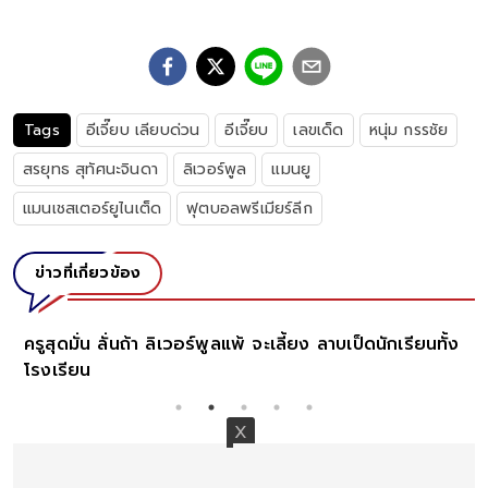
Tags
อีเจี๊ยบ เลียบด่วน
อีเจี๊ยบ
เลขเด็ด
หนุ่ม กรรชัย
สรยุทธ สุทัศนะจินดา
ลิเวอร์พูล
แมนยู
แมนเชสเตอร์ยูไนเต็ด
ฟุตบอลพรีเมียร์ลีก
ข่าวที่เกี่ยวข้อง
 ลั่นถ้า ลิเวอร์พูลแพ้ จะเลี้ยง ลาบเป็ดนักเรียนทั้ง
สรยุทธ หายหน
หัวด้วยความส