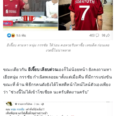
อีเจี๊ยบ ตามหา หนุ่ม กรรชัย ให้ว่อน คอหวยรีบหาซื้อ เลขเด็ด ก่อนเลย
งวดนี้ไม่น่าพลาด
ขณะเดียวกัน
อีเจี๊ยบ เลียบด่วน
เองก็ไม่น้อยหน้า ยังคงถามหา
เฮียหนุ่ม กรรชัย กำเนิดพลอยมาตั้งแต่เมื่อคืน ที่มีการแข่งขัน
ขณะที่ ด้าน พิธีกรคนดังยังได้โพสตืหน้าไทม์ไลน์ตัวเองเพียง
ว่า "ช่วงนี้ไม่ได้เข้าโซเชียล นะครับติดงานครับ"