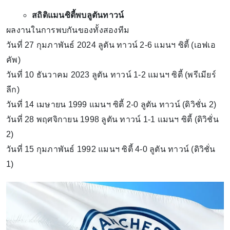
สถิติแมนซิตี้พบลูตันทาวน์
ผลงานในการพบกันของทั้งสองทีม
วันที่ 27 กุมภาพันธ์ 2024 ลูตัน ทาวน์ 2-6 แมนฯ ซิตี้ (เอฟเอ
คัพ)
วันที่ 10 ธันวาคม 2023 ลูตัน ทาวน์ 1-2 แมนฯ ซิตี้ (พรีเมียร์
ลีก)
วันที่ 14 เมษายน 1999 แมนฯ ซิตี้ 2-0 ลูตัน ทาวน์ (ดิวิชั่น 2)
วันที่ 28 พฤศจิกายน 1998 ลูตัน ทาวน์ 1-1 แมนฯ ซิตี้ (ดิวิชั่น
2)
วันที่ 15 กุมภาพันธ์ 1992 แมนฯ ซิตี้ 4-0 ลูตัน ทาวน์ (ดิวิชั่น
1)