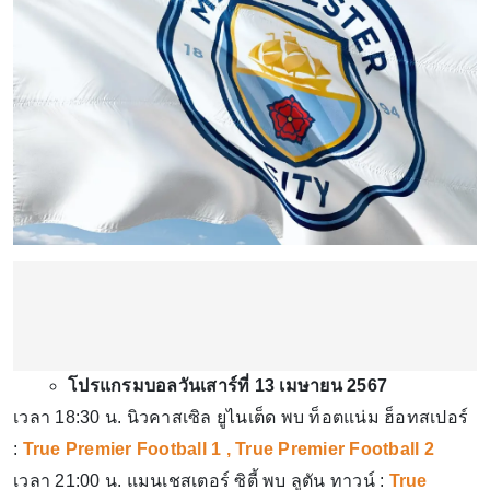
โปรแกรมบอลวันเสาร์ที่ 13 เมษายน 2567
เวลา 18:30 น. นิวคาสเซิล ยูไนเต็ด พบ ท็อตแน่ม ฮ็อทสเปอร์
:
True Premier Football 1
,
True Premier Football 2
เวลา 21:00 น. แมนเชสเตอร์ ซิตี้ พบ ลูตัน ทาวน์ :
True