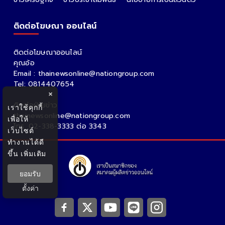
ติดต่อโฆษณา ออนไลน์
ติดต่อโฆษณาออนไลน์
คุณอ้อ
Email : thainewsonline@nationgroup.com
Tel: 0814407654
×
ติดต่อฝ่ายข่าว
เราใช้คุกกี้
thainewsonline@nationgroup.com
เพื่อให้
โทร. 02-338-3333 ต่อ 3343
เว็บไซต์
ทำงานได้ดี
ขึ้น
เพิ่มเติม
ยอมรับ
ตั้งค่า