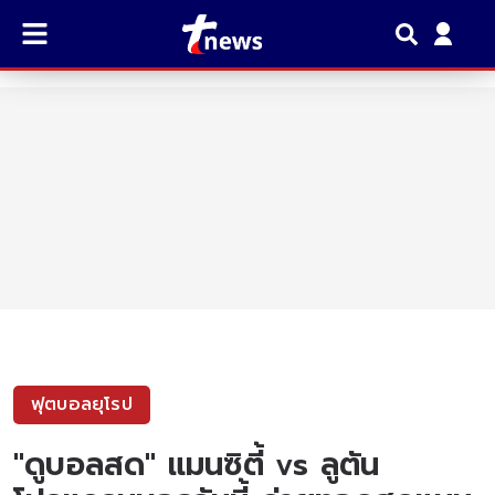
ฟุตบอลยุโรป
"ดูบอลสด" แมนซิตี้ vs ลูตัน