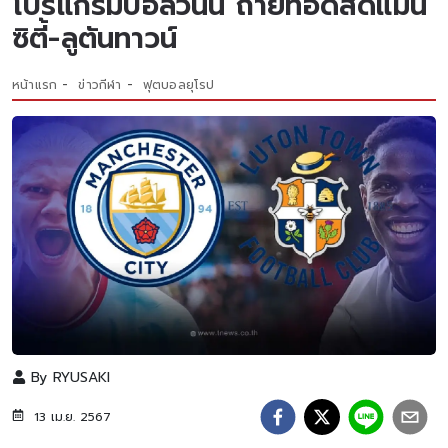
โปรแกรมบอลวันนี้ ถ่ายทอดสดแมน
ซิตี้-ลูตันทาวน์
หน้าแรก
ข่าวกีฬา
ฟุตบอลยุโรป
By
RYUSAKI
13 เม.ย. 2567