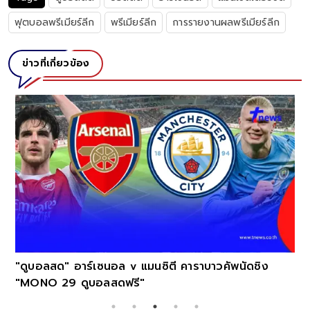
ฟุตบอลพรีเมียร์ลีก
พรีเมียร์ลีก
การรายงานผลพรีเมียร์ลีก
ข่าวที่เกี่ยวข้อง
"ดูบอลสด" อาร์เซนอล v แมนซิตี คาราบาวคัพนัดชิง
"MONO 29 ดูบอลสดฟรี"