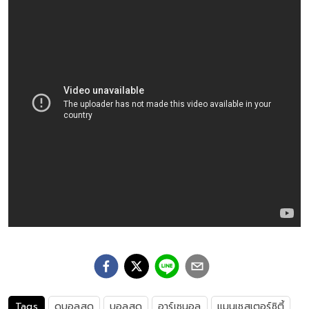
Tags
ดูบอลสด
บอลสด
อาร์เซนอล
แมนเชสเตอร์ซิตี้