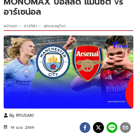
MONOMAX บอลสด แมนซิตี้ vs
อาร์เซน่อล
หน้าแรก
ข่าวกีฬา
ฟุตบอลยุโรป
By
RYUSAKI
19 เม.ย. 2569