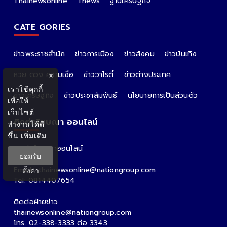
Thainewsonline
Tnews
ฐานเศรษฐกิจ
CATE GORIES
ข่าวพระราชสำนัก
ข่าวการเมือง
ข่าวสังคม
ข่าวบันเทิง
หวย ดวง ความเชื่อ
ข่าววาไรตี้
ข่าวต่างประเทศ
×
เราใช้คุกกี้
ข่าวเศรษฐกิจ
ข่าวประชาสัมพันธ์
นโยบายการเป็นส่วนตัว
เพื่อให้
เว็บไซต์
ติดต่อโฆษณา ออนไลน์
ทำงานได้ดี
ขึ้น
เพิ่มเติม
ติดต่อโฆษณาออนไลน์
ยอมรับ
คุณอ้อ
Email : thainewsonline@nationgroup.com
ตั้งค่า
Tel: 0814407654
ติดต่อฝ่ายข่าว
thainewsonline@nationgroup.com
โทร. 02-338-3333 ต่อ 3343