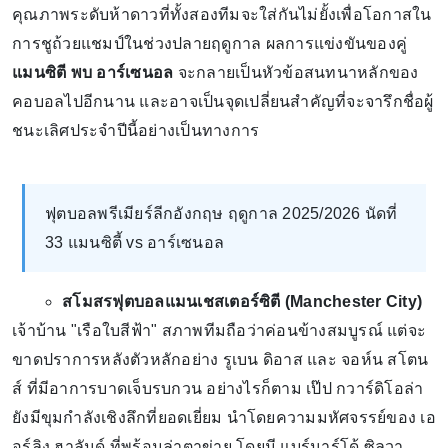
คุณภาพระดับห้าดาวที่ทั้งสองทีมจะใส่กันไม่ยั้งเพื่อโอกาสใน
การชูถ้วยแชมป์ในช่วงปลายฤดูกาล ผลการแข่งขันของคู่
แมนซิตี พบ อาร์เซนอล
จะกลายเป็นหัวข้อสนทนาหลักของ
คอบอลไปอีกนาน และอาจเป็นจุดเปลี่ยนสำคัญที่จะจารึกชื่อผู้
ชนะเลิศประจำปีนี้อย่างเป็นทางการ
ฟุตบอลพรีเมียร์ลีกอังกฤษ ฤดูกาล 2025/2026 นัดที่
33 แมนซิตี้ vs อาร์เซนอล
สโมสรฟุตบอลแมนเชสเตอร์ซิตี (Manchester City)
เจ้าบ้าน "เรือใบสีฟ้า" สภาพทีมถือว่าค่อนข้างสมบูรณ์ แต่จะ
ขาดปราการหลังตัวหลักอย่าง รูเบน ดิอาส และ จอห์น สโตน
ส์ ที่มีอาการบาดเจ็บรบกวน อย่างไรก็ตาม เป๊ป กวาร์ดิโอล่า
ยังมีขุมกำลังเชิงลึกที่ยอดเยี่ยม นำโดยความมหัศจรรย์ของ เอ
อร์ลิง ฮาลันด์ ที่พร้อมล่าตาข่าย โดยมี แบร์นาร์โด้ ซิลวา