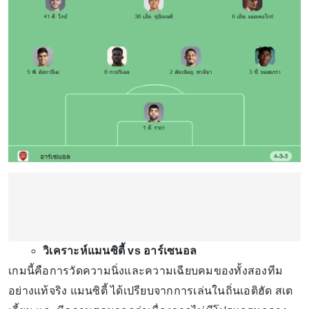
วิเคราะห์แมนซิตี้ vs อาร์เซนอล
เกมนี้คือการวัดความนิ่งและความเฉียบคมของทั้งสองทีม
อย่างแท้จริง แมนซิตี้ ได้เปรียบจากการเล่นในถิ่นเอติฮัด สเต