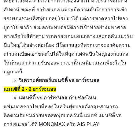
เดี้ยม และมีความสดมากกว่าเนื่องจากไม่มีโปรแกรมกลาง
สัปดาห์ ขณะที่ อาร์เซนอล แม้จะมีความมั่นใจจากการเข้า
รอบรองชนะเลิศฟุตบอลยุโรปมาได้ แต่การขาดหายไปของ
บูกาโย ซาก้า ส่งผลกระทบต่อมิติการเข้าทำอย่างมหาศาล
หากเรือใบสีฟ้าสามารถครองเกมแดนกลางและกดดันแนวรับ
ปืนใหญ่ได้อย่างต่อเนื่อง มีโอกาสสูงที่พวกเขาจะอาศัยความ
เก๋าเกมเบียดเอาชนะไปได้ในที่สุด แต่ทัพปืนใหญ่เองก็แสดง
ให้เห็นแล้วว่าเกมรับของพวกเขานั้นเหนียวแน่นเพียงใดใน
ฤดูกาลนี้
วิเคราะห์สกอร์แมนซิตี้ vs อาร์เซนอล
แมนซิตี้ 2 - 2 อาร์เซนอล
แมนซิตี้ vs อาร์เซนอล ถ่ายช่องไหน
แฟนบอลชาวไทยที่หลงใหลในฟุตบอลอังกฤษสามารถ
ติดตามรับชมถ่ายทอดสดฟุตบอลวันนี้ แมตช์ แมนซิตี้ vs
อาร์เซนอล ได้ที่ MONOMAX หรือ AIS PLAY