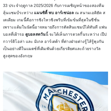
33 ประจำฤดูกาล 2025/2026 กับการเผชิญหน้าของสองทีม
ลุ้นแชมป์ระหว่าง
แมนซิตี้ พบ อาร์เซน่อล
ณ สนามเอติฮัด ส
เตเดียม เกมนี้คือการชิงไหวชิงพริบที่เข้มข้นที่สุดในซีซั่น
เพราะแต้มในนัดนี้อาจหมายถึงการตัดสินแชมป์ได้ทันที แฟน
บอลที่เฝ้ารอ
ดูบอลสดวัน
นี้ จะได้เห็นการดวลกึ๋นระหว่าง เป๊ป
กวาร์ดิโอล่า และ มิเกล อาร์เตต้า ที่ต่างฝ่ายต่างรู้ไส้รู้พุงกัน
เป็นอย่างดีในแมตช์ที่เดิมพันด้วยเกียรติยศและถ้วยรางวัล
สูงสุดของอังกฤษ