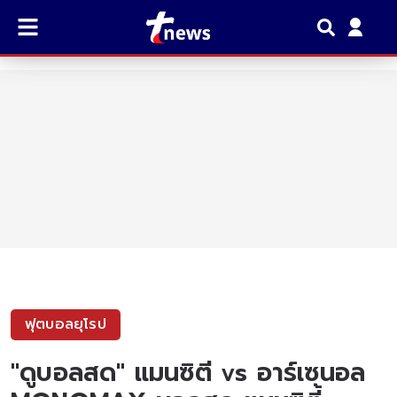
ฟุตบอลยุโรป
"ดูบอลสด" แมนซิตี vs อาร์เซนอล