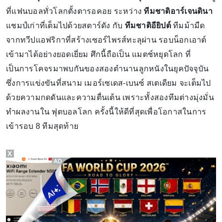
ที่แฟนบอลทั่วโลกตั้งตารอคอย ระหว่าง
ทีมชาติอาร์เจนตินา
แชมป์เก่าที่เต็มไปด้วยสตาร์ดัง กับ
ทีมชาติอียิปต์
ทีมม้ามืด
จากทวีปแอฟริกาที่สร้างเซอร์ไพรส์ทะลุผ่าน รอบน็อกเอาต์
เข้ามาได้อย่างยอดเยี่ยม ศึกนี้ถือเป็น แมตช์หยุดโลก ที่
เป็นการโคจรมาพบกันของสองตำนานลูกหนังในยุคปัจจุบัน
ซึ่งการแข่งขันที่สนาม เมอร์เซเดส-เบนซ์ สเตเดียม จะเต็มไป
ด้วยความกดดันและความตื่นเต้น เพราะทั้งสองทีมต่างมุ่งมั่น
ทำผลงานใน ฟุตบอลโลก ครั้งนี้ให้ดีที่สุดเพื่อโอกาสในการ
เข้ารอบ 8 ทีมสุดท้าย
X