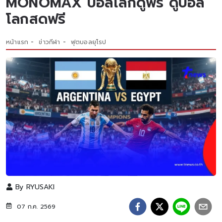
MONOMAX บอลโลกดูฟรี ดูบอล
โลกสดฟรี
หน้าแรก
ข่าวกีฬา
ฟุตบอลยุโรป
By
RYUSAKI
07 ก.ค. 2569