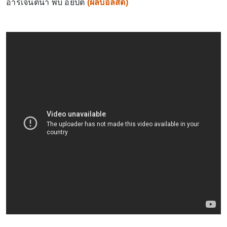
อาร์เจนตินา พบ อียิปต์
(
ผลบอลสด
)