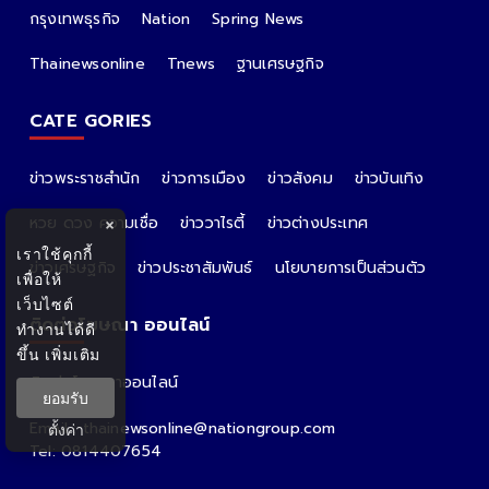
กรุงเทพธุรกิจ
Nation
Spring News
Thainewsonline
Tnews
ฐานเศรษฐกิจ
CATE GORIES
ข่าวพระราชสำนัก
ข่าวการเมือง
ข่าวสังคม
ข่าวบันเทิง
หวย ดวง ความเชื่อ
ข่าววาไรตี้
ข่าวต่างประเทศ
×
เราใช้คุกกี้
ข่าวเศรษฐกิจ
ข่าวประชาสัมพันธ์
นโยบายการเป็นส่วนตัว
เพื่อให้
เว็บไซต์
ติดต่อโฆษณา ออนไลน์
ทำงานได้ดี
ขึ้น
เพิ่มเติม
ติดต่อโฆษณาออนไลน์
ยอมรับ
คุณอ้อ
Email : thainewsonline@nationgroup.com
ตั้งค่า
Tel: 0814407654