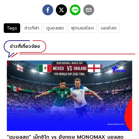
Tags
ข่าวกีฬา
ดูบอลสด
ฟุตบอลโลก
บอลโลก
ข่าวที่เกี่ยวข้อง
"ดูบอลสด" เม็กซิโก vs อังกฤษ MONOMAX บอลสด