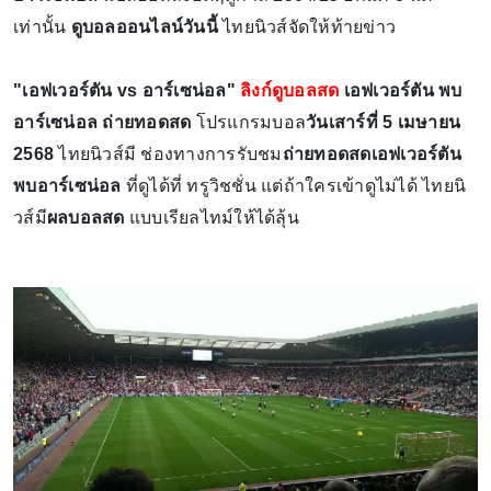
เท่านั้น
ดูบอลออนไลน์วันนี้
ไทยนิวส์จัดให้ท้ายข่าว
"เอฟเวอร์ตัน vs อาร์เซน่อล"
ลิงก์ดูบอลสด
เอฟเวอร์ตัน พบ
อาร์เซน่อล ถ่ายทอดสด
โปรแกรมบอล
วันเสาร์ที่ 5 เมษายน
2568
ไทยนิวส์มี ช่องทางการรับชม
ถ่ายทอดสดเอฟเวอร์ตัน
พบอาร์เซน่อล
ที่ดูได้ที่ ทรูวิชชั่น แต่ถ้าใครเข้าดูไม่ได้ ไทยนิ
วส์มี
ผลบอลสด
แบบเรียลไทม์ให้ได้ลุ้น