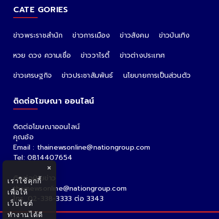
CATE GORIES
ข่าวพระราชสำนัก
ข่าวการเมือง
ข่าวสังคม
ข่าวบันเทิง
หวย ดวง ความเชื่อ
ข่าววาไรตี้
ข่าวต่างประเทศ
ข่าวเศรษฐกิจ
ข่าวประชาสัมพันธ์
นโยบายการเป็นส่วนตัว
ติดต่อโฆษณา ออนไลน์
ติดต่อโฆษณาออนไลน์
คุณอ้อ
Email : thainewsonline@nationgroup.com
Tel: 0814407654
×
ติดต่อฝ่ายข่าว
เราใช้คุกกี้
thainewsonline@nationgroup.com
เพื่อให้
โทร. 02-338-3333 ต่อ 3343
เว็บไซต์
ทำงานได้ดี