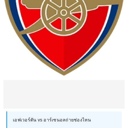
เอฟเวอร์ตัน vs อาร์เซนอลถ่ายช่องไหน