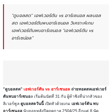
"ดูบอลสด" เอฟเวอร์ตัน vs อาร์เซนอล ผลบอล
สด เอฟเวอร์ตันพบอาร์เซนอล วิเคราะห์เกม
เอฟเวอร์ตันพบอาร์เซนอล "เอฟเวอร์ตัน vs
อาร์เซน่อล"
"ดูบอลสด"
เอฟเวอร์ตัน vs อาร์เซนอล
ถ่ายทอดสดเอฟเวอร์
ตันพบอาร์เซนอ
ล เริ่มต้นนัดที่ 31 กับ ผู้ท้าชิงที่น่ากลัวของ
ลิเวอร์พูล
ดูบอลสดวันนี้
เปิดหัวด้วยเกม
เอฟเวอร์ตัน พบ
อาร์เซนอล
นับถอยหลังปิดฤดูกาล 2504/25 อีกแค่ 8 นัด