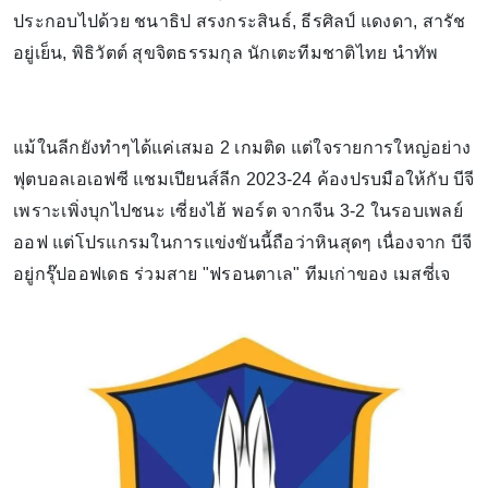
ประกอบไปด้วย ชนาธิป สรงกระสินธ์, ธีรศิลป์ แดงดา, สารัช
อยู่เย็น, พิธิวัตต์ สุขจิตธรรมกุล นักเตะทีมชาติไทย นำทัพ
แม้ในลีกยังทำๆได้แค่เสมอ 2 เกมติด แต่ใจรายการใหญ่อย่าง
ฟุตบอลเอเอฟซี แชมเปียนส์ลีก 2023-24 ค้องปรบมือให้กับ บีจี
เพราะเพิ่งบุกไปชนะ เซี่ยงไฮ้ พอร์ต จากจีน 3-2 ในรอบเพลย์
ออฟ แต่โปรแกรมในการแข่งขันนี้ถือว่าหินสุดๆ เนื่องจาก บีจี
อยู่กรุ๊ปออฟเดธ ร่วมสาย "ฟรอนตาเล" ทีมเก่าของ เมสซี่เจ