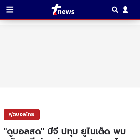
ฟุตบอลไทย
"ดูบอลสด" บีจี ปทุม ยูไนเต็ด พบ