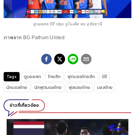
ดูบอลสด บีจี ปทุม ยูไนเต็ด พบ อุทัยธานี
ภาพจาก
BG Pathum United
Tags
ดูบอลสด
ไทยลีก
ฟุตบอลไทยลีก
บีจี
นักบอลไทย
นักฟุตบอลไทย
ฟุลบอลไทย
บอลไทย
ข่าวที่เกี่ยวข้อง