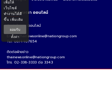
เพื่อให้
เว็บไซต์
ติดต่อโฆษณา ออนไลน์
ทำงานได้ดี
ขึ้น
เพิ่มเติม
ติดต่อโฆษณาออนไลน์
ยอมรับ
คุณอ้อ
Email : thainewsonline@nationgroup.com
ตั้งค่า
Tel: 0814407654
ติดต่อฝ่ายข่าว
thainewsonline@nationgroup.com
โทร. 02-338-3333 ต่อ 3343