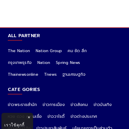
ALL PARTNER
The Nation
Nation Group
คม ชัด ลึก
กรุงเทพธุรกิจ
Nation
Spring News
Thainewsonline
Tnews
ฐานเศรษฐกิจ
CATE GORIES
ข่าวพระราชสำนัก
ข่าวการเมือง
ข่าวสังคม
ข่าวบันเทิง
หวย ดวง ความเชื่อ
ข่าววาไรตี้
ข่าวต่างประเทศ
×
เราใช้คุกกี้
ข่าวเศรษฐกิจ
ข่าวประชาสัมพันธ์
นโยบายการเป็นส่วนตัว