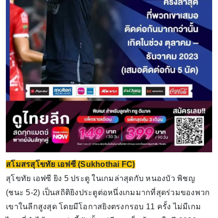
สโมสรสุโขทัย เอฟซี (Sukhothai FC)
สุโขทัย เอฟซี ยิง 5 ประตู ในเกมล่าสุดกับ หนองบัว พิชญ
(ชนะ 5-2) เป็นสถิติยิงประตูต่อหนึ่งเกมมากที่สุดร่วมของพวก
เขาในลีกสูงสุด โดยมีโอกาสยิงตรงกรอบ 11 ครั้ง ไม่มีเกม