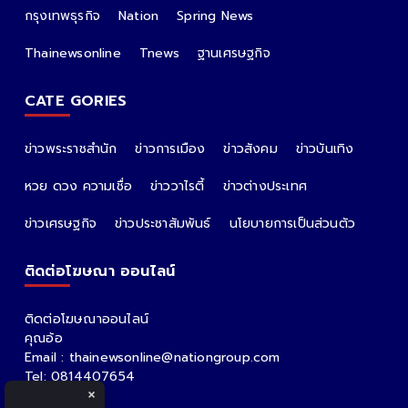
กรุงเทพธุรกิจ
Nation
Spring News
Thainewsonline
Tnews
ฐานเศรษฐกิจ
CATE GORIES
ข่าวพระราชสำนัก
ข่าวการเมือง
ข่าวสังคม
ข่าวบันเทิง
หวย ดวง ความเชื่อ
ข่าววาไรตี้
ข่าวต่างประเทศ
ข่าวเศรษฐกิจ
ข่าวประชาสัมพันธ์
นโยบายการเป็นส่วนตัว
ติดต่อโฆษณา ออนไลน์
ติดต่อโฆษณาออนไลน์
คุณอ้อ
Email : thainewsonline@nationgroup.com
Tel: 0814407654
×