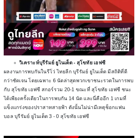
วิเคราะห์บุรีรัมย์ ยูไนเต็ด - สุโขทัย เอฟซี
ผลงานการพบกันในรีโว่ ไทยลีก บุรีรัมย์ ยูไนเต็ด มีสถิติที่ดี
กว่าชัดเจน โดยเฉพาะ 6 นัดล่าสุดพวกเขาชนะรวดในการพบ
กับ สุโขทัย เอฟซี สกอร์รวม 20-1 ขณะที่ สุโขทัย เอฟซี ชนะ
ได้เพียงครั้งเดียวในการพบกัน 14 นัด และนี่คืออีก 1 เกมที่
แข็งแกร่งของปราสาทสายฟ้า ดังนั้นไม่น่ามีเหตุช็อกแฟน
บอล บุรีรัมย์ ยูไนเต็ด 3 - 0 สุโขทัย เอฟซี