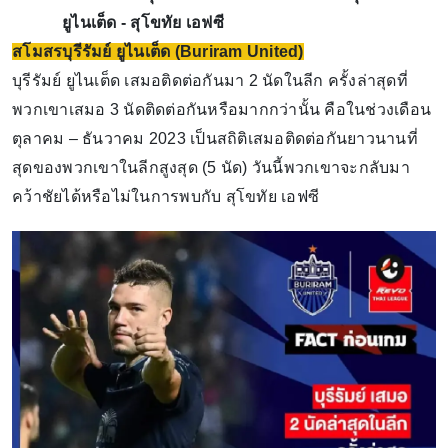
ยูไนเต็ด - สุโขทัย เอฟซี
สโมสรบุรีรัมย์ ยูไนเต็ด (Buriram United)
บุรีรัมย์ ยูไนเต็ด เสมอติดต่อกันมา 2 นัดในลีก ครั้งล่าสุดที่
พวกเขาเสมอ 3 นัดติดต่อกันหรือมากกว่านั้น คือในช่วงเดือน
ตุลาคม – ธันวาคม 2023 เป็นสถิติเสมอติดต่อกันยาวนานที่
สุดของพวกเขาในลีกสูงสุด (5 นัด) วันนี้พวกเขาจะกลับมา
คว้าชัยได้หรือไม่ในการพบกับ สุโขทัย เอฟซี