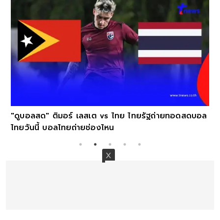
"ดูบอลสด" ติมอร์ เลสเต vs ไทย ไทยรัฐถ่ายทอดสดบอล
ไทยวันนี้ บอลไทยถ่ายช่องไหน