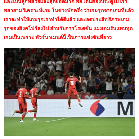
และเป็นลูกที่สวยและสุดยอดมาก พอโดนสองประตูไป เรา
พยายามวิเคราะห์เกม ในช่วงพักครึ่ง ว่าเกมรุกจากเกมที่แล้ว
เราจะทำให้เกมรุกเราทำได้ดีแล้ว และลดประสิทธิภาพเกม
รุกของสิงคโปร์ลงไป สำหรับการโรเตชั่น แผงเกมรับแทบทุก
เกมเป็นเพราะ ทัวร์นาเมนต์นี้เป็นการแข่งขันที่ยาว