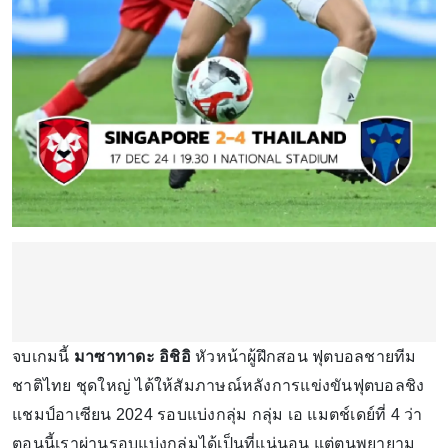
จบเกมนี้
มาซาทาดะ อิชิอิ
หัวหน้าผู้ฝึกสอน ฟุตบอลชายทีม
ชาติไทย ชุดใหญ่ ได้ให้สัมภาษณ์หลังการแข่งขันฟุตบอลชิง
แชมป์อาเซียน 2024 รอบแบ่งกลุ่ม กลุ่ม เอ แมตช์เดย์ที่ 4 ว่า
ตอนนี้เราผ่านรอบแบ่งกลุ่มได้เป็นที่แน่นอน แต่ตนพยายาม