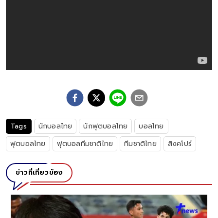
Tags
นักบอลไทย
นักฟุตบอลไทย
บอลไทย
ฟุตบอลไทย
ฟุตบอลทีมชาติไทย
ทีมชาติไทย
สิงคโปร์
ข่าวที่เกี่ยวข้อง