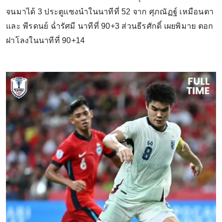
จนมาได้ 3 ประตูแซงนำในนาทีที่ 52 จาก ศุภณัฏฐ์ เหมือนตา
และ พีรดนย์ ฉ่ำรัศมี นาทีที่ 90+3 ส่วนธีรศักดิ์ เผยพิมาย ตอก
ฝาโลงในนาทีที่ 90+14