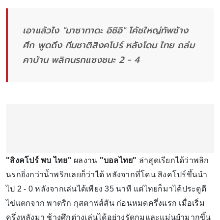
เอาแล้วไง "มาซาทาดะ อิชิอิ" โค้ชใหญ่ทัพช้าง
ศึก พูดถึง ทีมชาติสิงคโปร์ หลังโดน ไทย ถล่ม
คาบ้าน พลิกนรกแซงชนะ 2 - 4
"สิงคโปร์ พบ ไทย"
ผลงาน
"บอลไทย"
ล่าสุดเรียกได้ว่าพลิก
นรกยิ่งกว่าน้ำพริกเลยก็ว่าได้ หลังจากที่โดน สิงคโปร์ขึ้นนำ
ไป 2 - 0 หลังจากเล่นได้เพียง 35 นาที แต่ไทยก็มาได้ประตูตี
ไข่แตกจาก พาตริก กุสตาฟส์สัน ก่อนหมดครึ่งแรก เมื่อเริ่ม
ครึ่งหลังมา ช้างศึกต่างเล่นได้อย่างรัดกุมและแม่นยำมากขึ้น