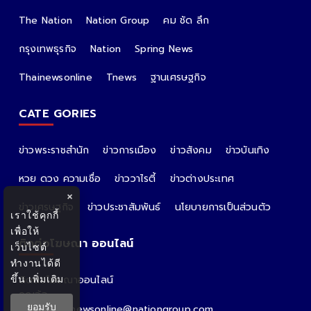
The Nation
Nation Group
คม ชัด ลึก
กรุงเทพธุรกิจ
Nation
Spring News
Thainewsonline
Tnews
ฐานเศรษฐกิจ
CATE GORIES
ข่าวพระราชสำนัก
ข่าวการเมือง
ข่าวสังคม
ข่าวบันเทิง
หวย ดวง ความเชื่อ
ข่าววาไรตี้
ข่าวต่างประเทศ
×
ข่าวเศรษฐกิจ
ข่าวประชาสัมพันธ์
นโยบายการเป็นส่วนตัว
เราใช้คุกกี้
เพื่อให้
ติดต่อโฆษณา ออนไลน์
เว็บไซต์
ทำงานได้ดี
ขึ้น
เพิ่มเติม
ติดต่อโฆษณาออนไลน์
คุณอ้อ
ยอมรับ
Email : thainewsonline@nationgroup.com