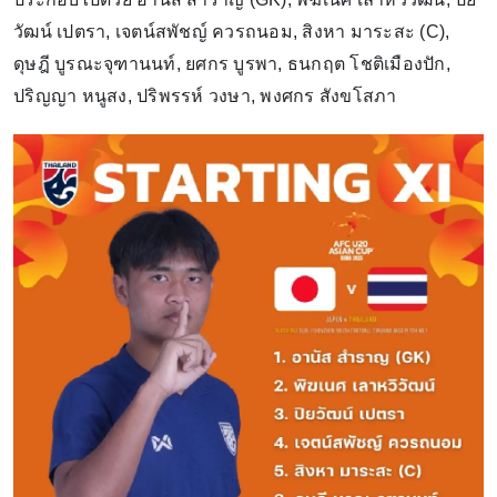
วัฒน์ เปตรา, เจตน์สพัชญ์ ควรถนอม, สิงหา มาระสะ (C),
ดุษฎี บูรณะจุฑานนท์, ยศกร บูรพา, ธนกฤต โชติเมืองปัก,
ปริญญา หนูสง, ปริพรรห์ วงษา, พงศกร สังขโสภา