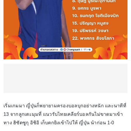
เริ่มเกมมา ญี่ปุ่นก็พยายามครองบอลบุกอย่างหนัก และนาทีที่
13 จากลูกเตะมุมที่ แนวรับไทยเคลียร์บอลกันไม่ขาดมาเข้า
ทาง ฮิซัตซูกุ อิชิอิ เก็บตกยิงเข้าไปให้ ญี่ปุ่น นำก่อน 1-0