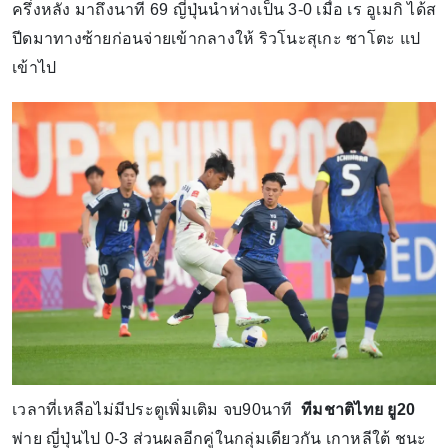
ครึ่งหลัง มาถึงนาที 69 ญี่ปุ่นนำห่างเป็น 3-0 เมื่อ เร อูเมกิ ได้ส
ปีดมาทางซ้ายก่อนจ่ายเข้ากลางให้ ริวโนะสุเกะ ซาโตะ แป
เข้าไป
เวลาที่เหลือไม่มีประตูเพิ่มเติม จบ90นาที
ทีมชาติไทย ยู20
พ่าย ญี่ปุ่นไป 0-3 ส่วนผลอีกคู่ในกลุ่มเดียวกัน เกาหลีใต้ ชนะ