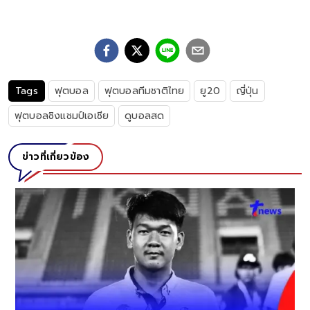
Tags
ฟุตบอล
ฟุตบอลทีมชาติไทย
ยู20
ญี่ปุ่น
ฟุตบอลชิงแชมป์เอเชีย
ดูบอลสด
ข่าวที่เกี่ยวข้อง