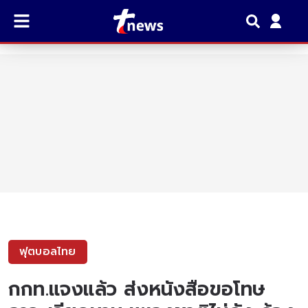
ฟุตบอลไทย
กกท.แจงแล้ว ส่งหนังสือขอโทษ