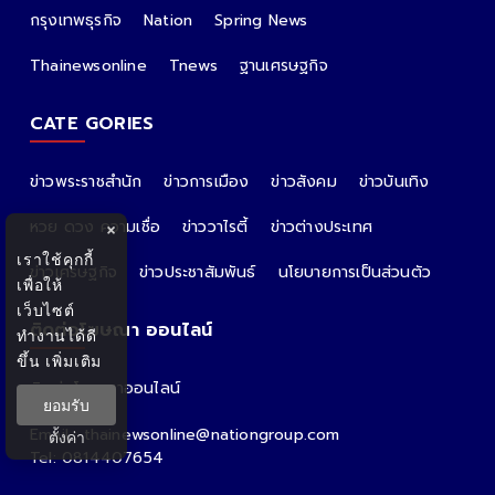
กรุงเทพธุรกิจ
Nation
Spring News
Thainewsonline
Tnews
ฐานเศรษฐกิจ
CATE GORIES
ข่าวพระราชสำนัก
ข่าวการเมือง
ข่าวสังคม
ข่าวบันเทิง
หวย ดวง ความเชื่อ
ข่าววาไรตี้
ข่าวต่างประเทศ
×
เราใช้คุกกี้
ข่าวเศรษฐกิจ
ข่าวประชาสัมพันธ์
นโยบายการเป็นส่วนตัว
เพื่อให้
เว็บไซต์
ติดต่อโฆษณา ออนไลน์
ทำงานได้ดี
ขึ้น
เพิ่มเติม
ติดต่อโฆษณาออนไลน์
ยอมรับ
คุณอ้อ
Email : thainewsonline@nationgroup.com
ตั้งค่า
Tel: 0814407654