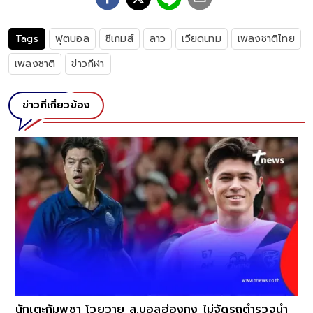
Tags
ฟุตบอล
ซีเกมส์
ลาว
เวียดนาม
เพลงชาติไทย
เพลงชาติ
ข่าวกีฬา
ข่าวที่เกี่ยวข้อง
นักเตะกัมพูชา โวยวาย ส.บอลฮ่องกง ไม่จัดรถตำรวจนำ