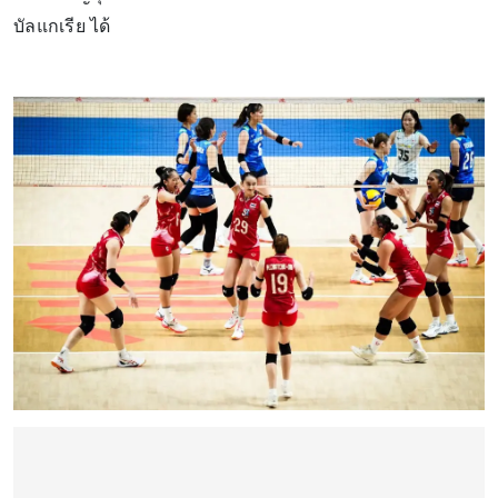
บัลแกเรีย ได้