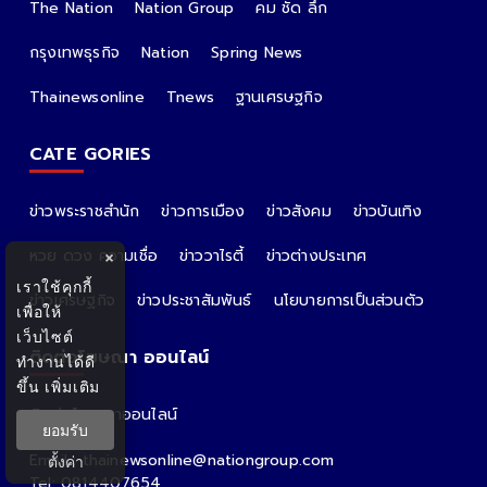
The Nation
Nation Group
คม ชัด ลึก
กรุงเทพธุรกิจ
Nation
Spring News
Thainewsonline
Tnews
ฐานเศรษฐกิจ
CATE GORIES
ข่าวพระราชสำนัก
ข่าวการเมือง
ข่าวสังคม
ข่าวบันเทิง
หวย ดวง ความเชื่อ
ข่าววาไรตี้
ข่าวต่างประเทศ
×
เราใช้คุกกี้
ข่าวเศรษฐกิจ
ข่าวประชาสัมพันธ์
นโยบายการเป็นส่วนตัว
เพื่อให้
เว็บไซต์
ติดต่อโฆษณา ออนไลน์
ทำงานได้ดี
ขึ้น
เพิ่มเติม
ติดต่อโฆษณาออนไลน์
ยอมรับ
คุณอ้อ
Email : thainewsonline@nationgroup.com
ตั้งค่า
Tel: 0814407654