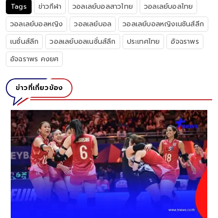
Tags
ข่าวกีฬา
วอลเลย์บอลสาวไทย
วอลเลย์บอลไทย
วอลเลย์บอลหญิง
วอลเลย์บอล
วอลเลย์บอลหญิงเนชันส์ลีก
เนชั่นส์ลีก
วอลเลย์บอลเนชั่นส์ลีก
ประเทศไทย
อัจฉราพร
อัจฉราพร คงยศ
ข่าวที่เกี่ยวข้อง