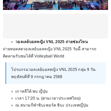
วอลเลย์บอลหญิง VNL 2025 ถ่ายช่องไหน
ถ่ายทอดสดวอลเลย์บอลหญิง VNL 2025 วันนี้ สามารถ
ติดตามรับชมได้ที่ Volleyball World
โปรแกรมวอลเลย์บอลหญิง VNL 2025 กลุ่ม 9 วัน
พฤหัสบดีที่ 9 กรกฎาคม 2568
เกาหลีใต้ พบ ญี่ปุ่น
เวลา 17:20 น. (ตามเวลาประเทศไทย)
ณ สนามกีฬาชิบะพอร์ต ชิบะ ประเทศญี่ปุ่น