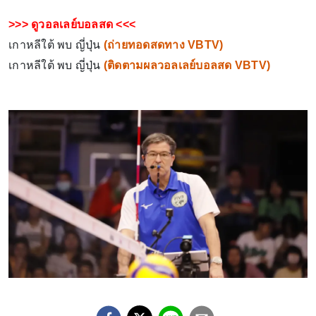
>>> ดูวอลเลย์บอลสด <<<
เกาหลีใต้ พบ ญี่ปุ่น
(
ถ่ายทอดสดทาง VBTV
)
เกาหลีใต้ พบ ญี่ปุ่น
(
ติดตามผลวอลเลย์บอลสด VBTV
)