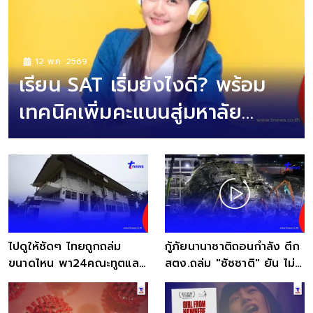
12 พ.ค. 2569
เรียน SAT เริ่มยังไงดี? พร้อม
เทคนิคเพิ่มคะแนนสู่มหาลัย
อินเตอร์
ไปดูให้ชัดๆ ไทยถูกถล่ม
กู้ภัยนานาชาติถอนกำลัง ตึก
ขนาดไหน พา24คณะทูตและ
สตง.ถล่ม "ชัชชาติ" ยัน ไม่
สื่อลงพื้นที่ชายแดน
กระทบภารกิจ