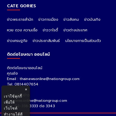
CATE GORIES
ข่าวพระราชสำนัก
ข่าวการเมือง
ข่าวสังคม
ข่าวบันเทิง
หวย ดวง ความเชื่อ
ข่าววาไรตี้
ข่าวต่างประเทศ
ข่าวเศรษฐกิจ
ข่าวประชาสัมพันธ์
นโยบายการเป็นส่วนตัว
ติดต่อโฆษณา ออนไลน์
ติดต่อโฆษณาออนไลน์
คุณอ้อ
Email : thainewsonline@nationgroup.com
Tel: 0814407654
×
ติดต่อฝ่ายข่าว
เราใช้คุกกี้
thainewsonline@nationgroup.com
เพื่อให้
โทร. 02-338-3333 ต่อ 3343
เว็บไซต์
ทำงานได้ดี