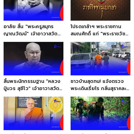
อาลัย สิ้น "พระครูสมุทร
โปรดเกล้าฯ พระราชทาน
ญาณวัฒน์" เจ้าอาวาสวัด
สมณศักดิ์ แก่ "พระราชวัชรา
บางขมิ้น มรณภาพ
ทร" วัดไก่เตี้ย
สิ้นพระนักกรรมฐาน "หลวง
ชาวบ้านสุดทน! แจ้งตรวจ
ปู่บวร สุชีโว" เจ้าอาวาสวัด
พระเดินเรี่ยไร กลิ่นสุราคละ
ป่าหนองแข้ดง
คลุ้ง