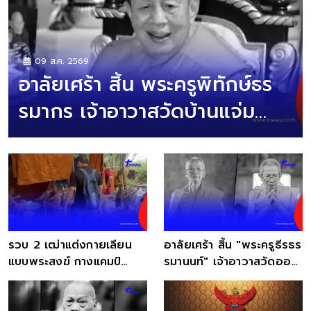
09 ส.ค. 2569
อาลัยเศร้า สิ้น พระครูพิทักษ์ธร
รมากร เจ้าอาวาสวัดบ้านแจ่ม
มรณภาพ
รวบ 2 เฒ่าแต่งกายเลียน
อาลัยเศร้า สิ้น "พระครูธีรธร
แบบพระสงฆ์ กางแคมป์
รมานนท์" เจ้าอาวาสวัดออ
กลางทุ่งนาหลอกชาวบ้าน
นกลาง มรณภาพ