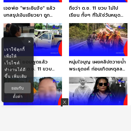
เจอพ่อ "พระชินจัง" แล้ว
ถึงว่า ด.ช. 11 ขวบ ไม่ไป
บทสรุปเงินเยียวยา ถูก
เรียน ทั้งๆ ที่ไม่ใช่วันหยุด
เด็ก11ซิ่งชนมรณภาพ
ก่อนเกิดเรื่อง
×
เราใช้คุกกี้
เพื่อให้
ผอ.ศูนย์ ยอมพูดแล้ว
หนุ่มใจบุญ เผยคลิปถวายน้ำ
เว็บไซต์
พฤติกรรม ด.ช. 11 ขวบ
พระธุดงค์ ก่อนเกิดเหตุสลด
ทำงานได้ดี
ก่อนขับรถชนพระเดินธุดงค์
ชาวเน็ตอาลัย
ขึ้น
เพิ่มเติม
ยอมรับ
ตั้งค่า
งานเข้าแล้ว "ออย
นักแสดงดัง สูญเสียหลวงน้า
มุกดาหาร" โพสต์โทษพระ
เหยื่อเด็ก 11 ซิ่งกระบะพุ่งชน
ธุดงค์ ล่าสุดบริษัทออกแถลง
ขบวนพระ