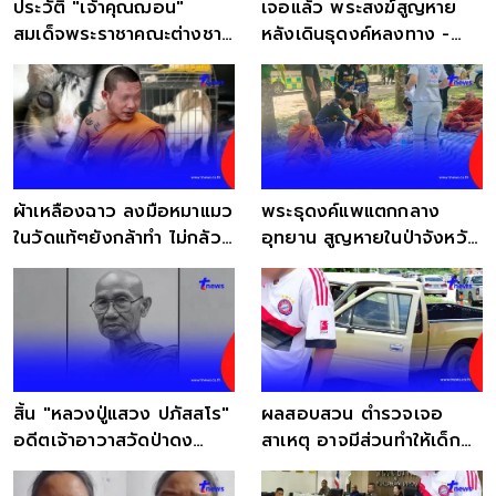
ประวัติ "เจ้าคุณฌอน"
เจอแล้ว พระสงฆ์สูญหาย
สมเด็จพระราชาคณะต่างชาติ
หลังเดินธุดงค์หลงทาง -
องค์แรกของไทย
เกิดอุบัติเหตุแพแตก
ผ้าเหลืองฉาว ลงมือหมาแมว
พระธุดงค์แพแตกกลาง
ในวัดแท้ๆยังกล้าทำ ไม่กลัว
อุทยาน สูญหายในป่าจังหวัด
บาป
สุราษฎร์ธานี
สิ้น "หลวงปู่แสวง ปภัสสโร"
ผลสอบสวน ตำรวจเจอ
อดีตเจ้าอาวาสวัดป่าดง
สาเหตุ อาจมีส่วนทำให้เด็ก
เจริญ มรณภาพ
ชายวัย 11 เครียด