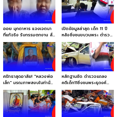
ออย มุกดาหาร แจงเจตนา
เปิดข้อมูลล่าสุด เด็ก 11 ปี
ที่แท้จริง รับกรรมตกงาน ลั่น
หลังซิ่งชนขบวนพระ ตำรวจ
ไม่มีข้าวจะกิน
เผยอาการล่าสุด
ศรัทธาสุดอาลัย! "หลวงพ่อ
หลักฐานชัด ตำรวจแถลง
เล็ก" มรณภาพสงบในท่านั่ง
คดีเด็ก11ซิ่งชนพระธุดงค์
สมาธิ
แม่-ยาย ส่องานเข้า