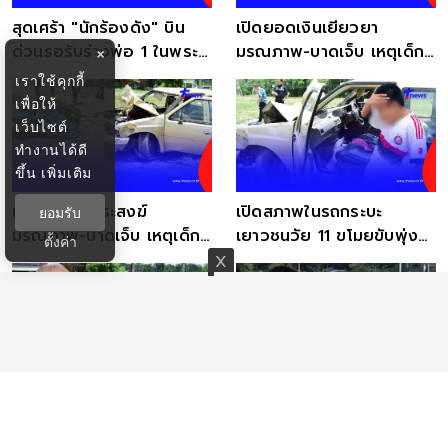
สุดเศร้า "นักร้องดัง" บิน
เปิดยอดเงินเยียวยา
ด่วนรอรับร่างพ่อ 1 ในพระ
มรณภาพ-บาดเจ็บ เหตุเด็ก
×
ธุดงค์ที่มรณภาพ
ซิ่งกระบะชนพระธุดงค์
เราใช้คุกกี้
เพื่อให้
เว็บไซต์
ทำงานได้ดี
ขึ้น
เพิ่มเติม
เปิดรายชื่อพระสงฆ์
เปิดสภาพในรถกระบะ
ยอมรับ
มรณภาพ-บาดเจ็บ เหตุเด็ก
เยาวชนวัย 11 ขโมยขับพุ่ง
ตั้งค่า
11 ขับกระบะพุ่งชน
ชนขบวนพระธุดงค์
สมเด็จพระสังฆราช โปรดรับ
เปิดอีกมุม นาทีพระ 34 รูป
บำเพ็ญกุศลศพพระธุดงค์
เดินธุดงค์ ก่อนเกิดเหตุสลด
มรณภาพไว้ในพระอนุเคราะห์
มรณภาพหลายรูป