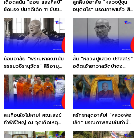
เดือดสนั่น "ออย แสงศิลป์"
ลูกศิษย์อาลัย "หลวงปู่ขุน
ซัดแรง ปมคดีเด็ก 11 ขับชน
อนุตฺตโร" มรณภาพแล้ว สิริ
ขบวนพระธุดงค์
อายุ 97 ปี
น้อมอาลัย "พระมหาคณานัม
สิ้น "หลวงปู่แสวง ปภัสสโร"
ธรรมวชิรานุวัตร" สิริอายุ
อดีตเจ้าอาวาสวัดป่าดง
99 ปี
เจริญ มรณภาพ
สะเทือนใจไม่หาย! คณะสงฆ์
ศรัทธาสุดอาลัย! "หลวงพ่อ
ทำพิธีใหญ่ ณ จุดเกิดเหตุ
เล็ก" มรณภาพสงบในท่านั่ง
พระมรณภาพ
สมาธิ