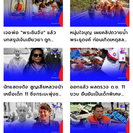
เจอพ่อ "พระชินจัง" แล้ว
หนุ่มใจบุญ เผยคลิปถวายน้ำ
บทสรุปเงินเยียวยา ถูก
พระธุดงค์ ก่อนเกิดเหตุสลด
เด็ก11ซิ่งชนมรณภาพ
ชาวเน็ตอาลัย
นักแสดงดัง สูญเสียหลวงน้า
ออกแล้ว ผลตรวจ ด.ช. 11
เหยื่อเด็ก 11 ซิ่งกระบะพุ่งชน
ขวบ ยืนยันเป็นเด็กพิเศษ
ขบวนพระ
จริงหรือไม่