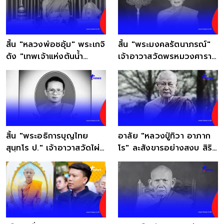
สิ้น "หลวงพ่อชอุ้ม" พระเกจิ
สิ้น "พระมงคลรัตนาภรณ์"
ดัง "เทพเจ้าแห่งต้นน้ำ
เจ้าอาวาสวัดพรหมวงศาราม
เจ้าพระยา"
มรณภาพแล้ว
สิ้น "พระอธิการบุญไทย
อาลัย "หลวงปู่ทิวา อาภาก
สุนฺทโร ป." เจ้าอาวาสวัดไผ่
โร" ละสังขารอย่างสงบ สิริ
น้อย มรณภาพ
อายุ 93 ปี 68 พรรษา