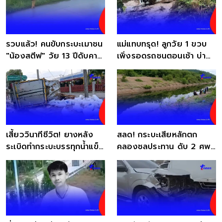
รวบแล้ว! คนขับกระบะเมาชน
แม่แทบทรุด! ลูกวัย 1 ขวบ
"น้องสตีฟ" วัย 13 ปีดับคาที่
เพิ่งรอดรถชนตอนเช้า บ่าย
ก่อนหลบหนี
อุบัติเหตุรถคว่ำ
เสี้ยววินาทีชีวิต! ยางหลัง
สลด! กระบะเสียหลักตก
ระเบิดทำกระบะบรรทุกน้ำแข็ง
คลองชลประทาน ดับ 2 ศพ
พลิกคว่ำ
ตำรวจเร่งหาสาเหตุ