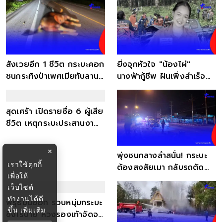
สังเวยอีก 1 ชีวิต กระบะคอก
ยิ่งจุกหัวใจ "น้องไผ่"
ชนกระทิงป่าเพศเมียทับลาน
นางฟ้ากู้ชีพ ฝันเพิ่งสำเร็จ
ดับคาที่
ก่อนเหตุสลด
×
สุดเศร้า เปิดรายชื่อ 6 ผู้เสีย
พุ่งชนกลางลำสนั่น! กระบะ
เราใช้คุกกี้
ชีวิต เหตุกระบะประสานงา
ต้องสงสัยเมา กลับรถตัด
เพื่อให้
รุนแรง
หน้ากะทันหัน
เว็บไซต์
ทำงานได้ดี
ขึ้น
เพิ่มเติม