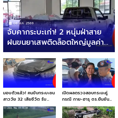
08 ส.ค. 2569
จับคากระบะเก่า! 2 หนุ่มฝ่าสาย
ฝนขนยาเสพติดล็อตใหญ่มูลค่า
100 ล้าน
มอบตัวแล้ว! คนขับกระบะชน
เปิดผลตรวจสอบกระบะคู่
สาววัย 32 เสียชีวิต รับ
กรณี กาย-ฮารุ ตร.ยืนยัน
ตกใจจึงขับหนี
ชัด ภรรยาไหว้ร้องไห้โฮ