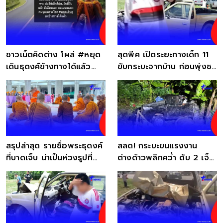
ชาวเน็ตคิดต่าง โผล่ #หยุด
สุดพีค เปิดระยะทางเด็ก 11
เดินธุดงค์ข้างทางได้แล้ว
ขับกระบะจากบ้าน ก่อนพุ่งชน
หลังด.ช.ชนพระ
พระธุดงค์
สรุปล่าสุด รายชื่อพระธุดงค์
สลด! กระบะขนแรงงาน
ที่บาดเจ็บ น่าเป็นห่วงรูปที่
ต่างด้าวพลิกคว่ำ ดับ 2 เจ็บ
สาหัส
8 คนขับทิ้งรถหนี