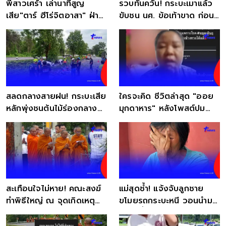
พี่สาวเศร้า เล่านาทีสูญ
รวบทันควัน! กระบะเมาแล้ว
เสีย"ตาร์ ฮีโร่จิตอาสา" ฝ่า
ขับชน นศ. ข้อเท้าขาด ก่อน
ฝนช่วยคนเจ็บ
ซิ่งหนี
สลดกลางสายฝน! กระบะเสีย
ใครจะคิด ชีวิตล่าสุด "ออย
หลักพุ่งชนต้นไม้ร่องกลาง
มุกดาหาร" หลังโพสต์ปม
ถนน ดับ 2 ศพ
ด.ช. 11 ขวบ
สะเทือนใจไม่หาย! คณะสงฆ์
แม่สุดช้ำ! แจ้งจับลูกชาย
ทำพิธีใหญ่ ณ จุดเกิดเหตุ
ขโมยรถกระบะหนี วอนนำมา
พระมรณภาพ
คืนทั้งน้ำตา