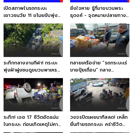
เปิดสภาพในรถกระบะ
ยิ่งใจหาย รู้ที่มาขบวนพระ
เยาวชนวัย 11 ขโมยขับพุ่ง
ธุดงค์ - จุดหมายปลายทาง
ชนขบวนพระธุดงค์
ก่อนเกิดเหตุสลด
ระทึกกลางงานกีฬา! กระบะ
ทลายเครือข่าย “รถกระบะเร่
พุ่งฝ่าฝูงชนดูขบวนพาเหรด
ขายปุ๋ยเถื่อน” กลาง
เจ็บ 8 สาหัส 3
นครสวรรค์
ระทึก! เจอ 17 ชีวิตอัดแน่น
วงจรปิดเผยนาทีสลด! เหล็ก
ในกระบะ ก่อนเกิดเหตุไม่คาด
ยื่นท้ายรถกระบะ คร่าชีวิต
ฝัน
หญิงขี่รถผ่าน