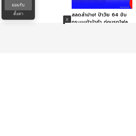
ยอมรับ
ตั้งค่า
พิรุธมันออก รวบหนุ่มกระบะ
สลดลำปาง! ป้าวัย 64 ขับ
ซิ่งไร้ป้าย ห่วงรองเท้าจัดจน
กระบะเข้าป่าช้า ก่อนรถไฟลุก
ถูกจับ
คลอกเสียชีวิต
ระทึกราชบุรี! กระบะลืมเบรค
ยางระเบิดกลางทาง! กระบะ
มือไหลขวางถนน หวิดถูกชน
บรรทุกมะม่วงเสียหลัก คน
ซ้ำ
ขับเจ็บเล็กน้อย
คนขับพูดแล้ว สาเหตุแท้จริง
หวิดสลด! โชเฟอร์วัย 66
กระบะแหกโค้งสลดหมู่ 9 ศพ
ขับกระบะไฟลุกวอด คาดไฟ