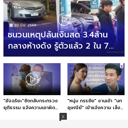
30 มิ.ย. 2568
ชนวนเหตุปล้นเงินสด 3.4ล้าน
กลางห้างดัง รู้ตัวแล้ว 2 ใน 7
คนร้าย
"อัจฉริยะ"ซัดกลับกระทรวง
"หนุ่ม กรรชัย" งานเข้า "นก
ยุติธรรม แจ้งความเอาผิด
อุษณีย์" เข้าแจ้งความ เล็ง
"สมศักดิ์ เทพสุทิน"
เชิญให้ปากคำคนปล่อยแชท