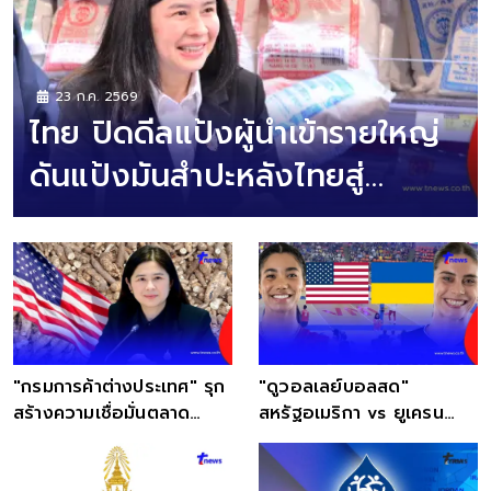
23 ก.ค. 2569
ไทย ปิดดีลแป้งผู้นำเข้ารายใหญ่
ดันแป้งมันสำปะหลังไทยสู่
อุตสาหกรรมมูลค่าสหรัฐฯสูง
สำเร็จ
"กรมการค้าต่างประเทศ" รุก
"ดูวอลเลย์บอลสด"
สร้างความเชื่อมั่นตลาด
สหรัฐอเมริกา vs ยูเครน
สหรัฐฯ ดันส่งออก"แป้งมัน
VNL สด "ดูวอลเลย์บอลสด
สำปะหลังไทย"
ฟรี"