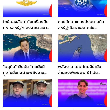
ไขข้อสงสัย ทำไมเครื่องบิน
กสม.ไทย แถลงประณามศึก
ทหารสหรัฐฯ ลงจอด สนาม
สหรัฐ-อิสราเอล ถล่ม
บินนานาชาติกระบี่
อิหร่าน ชี้ไร้มนุษยธรรม
"อนุทิน" ยืนยัน ไทยยังมี
พลังงาน เผย ไทยมีน้ำมัน
ความมั่นคงด้านพลังงาน
สำรองเพียงพอ 61 วัน
น้ำมันเพียงพอ
มั่นใจไร้ปัญหาขาดแคลน