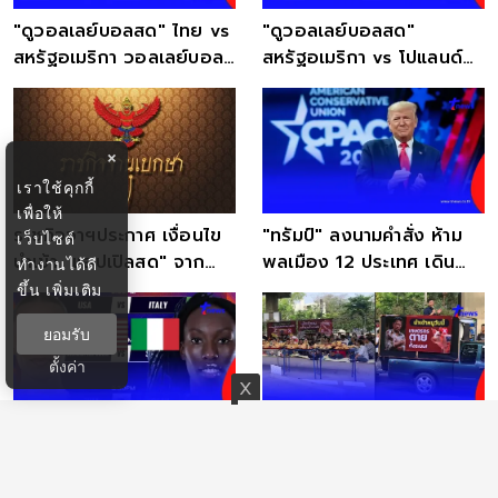
"ดูวอลเลย์บอลสด" ไทย vs
"ดูวอลเลย์บอลสด"
สหรัฐอเมริกา วอลเลย์บอล
สหรัฐอเมริกา vs โปแลนด์
VNL 2025 ถ่ายทอดสด
ถ่ายทอดสดวอลเลย์บอล
หญิง
×
เราใช้คุกกี้
เพื่อให้
ราชกิจจาฯประกาศ เงื่อนไข
"ทรัมป์" ลงนามคำสั่ง ห้าม
เว็บไซต์
นำเข้า "แอปเปิลสด" จาก
พลเมือง 12 ประเทศ เดิน
ทำงานได้ดี
สหรัฐอเมริกา
ทางเข้าสหรัฐฯ
ขึ้น
เพิ่มเติม
ยอมรับ
ตั้งค่า
"ดูวอลเลย์บอลสด"
ผู้เลี้ยงหมู กว่า1,000 คน
สหรัฐอเมริกา vs อิตาลี
บุก คลัง ค้านนำเข้าเครื่องใน
วอลเลย์บอลหญิงถ่ายช่อง
หมูจากสหรัฐ