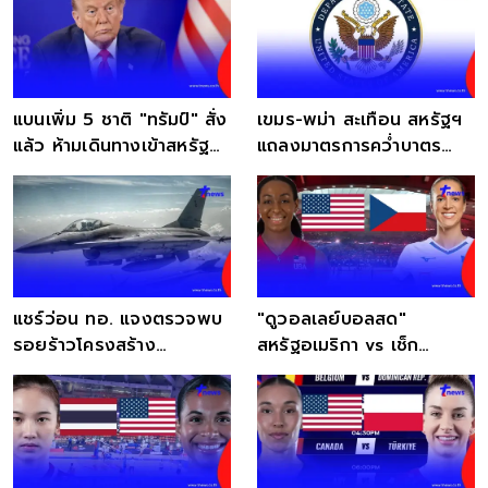
แบนเพิ่ม 5 ชาติ "ทรัมป์" สั่ง
เขมร-พม่า สะเทือน สหรัฐฯ
แล้ว ห้ามเดินทางเข้าสหรัฐ
แถลงมาตรการคว่ำบาตร
มีผล 1 ม.ค .69
ศูนย์หลอกลวงออนไลน์
แชร์ว่อน ทอ. แจงตรวจพบ
"ดูวอลเลย์บอลสด"
รอยร้าวโครงสร้าง
สหรัฐอเมริกา vs เช็ก
อากาศยานเครื่องบิน F-16
"สหรัฐอเมริกาถ่ายช่องไหน"