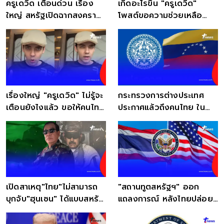
ครูเดวิด เตือนด่วน เรื่อง
เกิดอะไรขึ้น "ครูเดวิด"
ใหญ่ สหรัฐเปิดฉากสงคราม
โพสต์ขอความช่วยเหลือ
กับอิหร่านแล้ว
หากเกิดอะไรกับตน
เรื่องใหญ่ "ครูเดวิด" ไม่รู้จะ
กระทรวงการต่างประเทศ
เตือนยังไงแล้ว ขอให้คนไทย
ประกาศแล้วถึงคนไทย ใน
สู้ๆ
เวเนซุเอลา
เปิดสาเหตุ"ไทย"ไม่สามารถ
"สถานทูตสหรัฐฯ" ออก
บุกจับ"ฮุนเซน" ได้แบบสหรัฐ
แถลงการณ์ หลังไทยปล่อย
ทำกับ มาดูโร
เชลยศึก 18 ทหารกัมพูชา