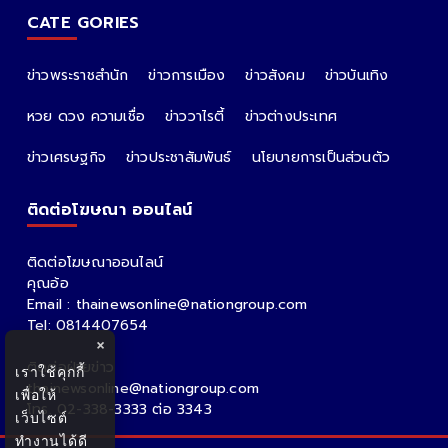
CATE GORIES
ข่าวพระราชสำนัก
ข่าวการเมือง
ข่าวสังคม
ข่าวบันเทิง
หวย ดวง ความเชื่อ
ข่าววาไรตี้
ข่าวต่างประเทศ
ข่าวเศรษฐกิจ
ข่าวประชาสัมพันธ์
นโยบายการเป็นส่วนตัว
ติดต่อโฆษณา ออนไลน์
ติดต่อโฆษณาออนไลน์
คุณอ้อ
Email : thainewsonline@nationgroup.com
Tel: 0814407654
×
ติดต่อฝ่ายข่าว
เราใช้คุกกี้
thainewsonline@nationgroup.com
เพื่อให้
โทร. 02-338-3333 ต่อ 3343
เว็บไซต์
ทำงานได้ดี