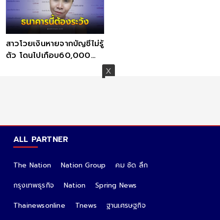
สาวโวยเงินหายจากบัญชีไม่รู้
ตัว โดนไปเกือบ60,000
ธนาคารบอกให้รอ120วัน
ALL PARTNER
The Nation
Nation Group
คม ชัด ลึก
กรุงเทพธุรกิจ
Nation
Spring News
Thainewsonline
Tnews
ฐานเศรษฐกิจ