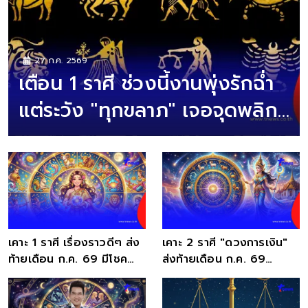
27 ก.ค. 2569
เตือน 1 ราศี ช่วงนี้งานพุ่งรักฉ่ำ
แต่ระวัง "ทุกขลาภ" เจอจุดพลิก
ผันไม่คาดฝัน
เคาะ 1 ราศี เรื่องราวดีๆ ส่ง
เคาะ 2 ราศี "ดวงการเงิน"
ท้ายเดือน ก.ค. 69 มีโชค
ส่งท้ายเดือน ก.ค. 69
ลาภจากงาน
เตรียมตัวรับโชคลาภ