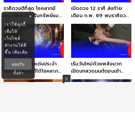
ราศีดวงดีที่สุด โชคลาภมี
เปิดดวง 12 ราศี ส่งท้าย
เกณฑ์หล่นทับ รับทรัพย์แบบ
เดือน ก.พ. 69 พบราศีดวง
×
ไม่ทันตั้งตัว
โชคลาภสุดปัง
เราใช้คุกกี้
เพื่อให้
เว็บไซต์
ทำงานได้ดี
ขึ้น
เพิ่มเติม
พบ 1 ราศี ดวงเด่นประจำ
เริ่มวันใหม่ด้วยพลังบวก
ยอมรับ
สัปดาห์ มีเกณฑ์ได้โชคลาภ
เปิดบทสวดมนต์ตอนเช้า
ตั้งค่า
เข้ามาแบบไม่ทันตั้งตัว
เสริมดวง
5 พฤติกรรมทำดวงตกไม่รู้
เปิด 7 วันเกิด ดวงการเงิน-
ตัว ฮวงจุ้ยเตือน ยิ่งทำบ่อย
โชคลาภ ส่งท้ายเดือน
ยิ่งปิดโชคลาภ
มกราคม 2569