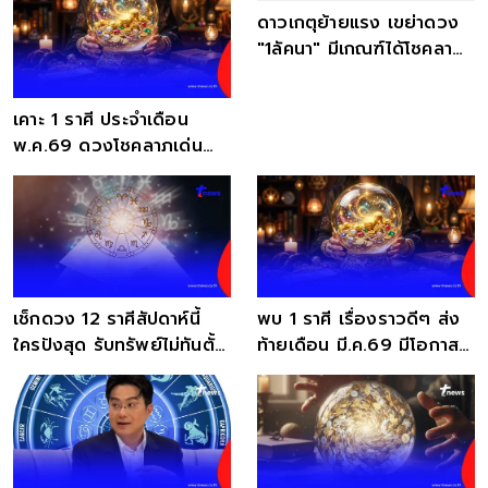
เคาะ 1 ราศี ประจำเดือน
ดาวเกตุย้ายแรง เขย่าดวง
พ.ค.69 ดวงโชคลาภเด่น
"1ลัคนา" มีเกณฑ์ได้โชคลาภ
คิดเงินได้เงิน
ไม่คาดฝัน
เช็กดวง 12 ราศีสัปดาห์นี้
พบ 1 ราศี เรื่องราวดีๆ ส่ง
ใครปังสุด รับทรัพย์ไม่ทันตั้ง
ท้ายเดือน มี.ค.69 มีโอกาส
ตัว
ได้โชคลาภ