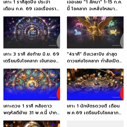
เคาะ 1 ราศีสุดปัง ประจำ
เจอเลย "1 ลัคนา" 1-15 ก.ค.
เดือน ก.ค. 69 เจอเรื่องราว
นี้ โชคลาภ จะหลั่งไหลมา
ดีๆ โชคลาภวิ่งเข้าหา
แบบไม่คาดฝัน
เคาะ 3 ราศี ส่งท้าย มิ.ย. 69
"4ราศี" ถึงเวลาปัง ล่าสุด
เตรียมรับโชคลาภ เงินทอง
ดาวแห่งโชคลาภ กำลังเปิด
ไหลมาเทมา
ทาง แล้ว
เคาะดวง 1 ราศี หลังดาว
เคาะ 1 นักษัตรดวงดี เดือน
พฤหัสดีย้าย 31 พ.ค.นี้ ปาก
พ.ค.69 เตรียมรับโชคลาภ
พารวย เตรียมรับโชคลาภ
การเงิน แบบไม่คาดฝัน